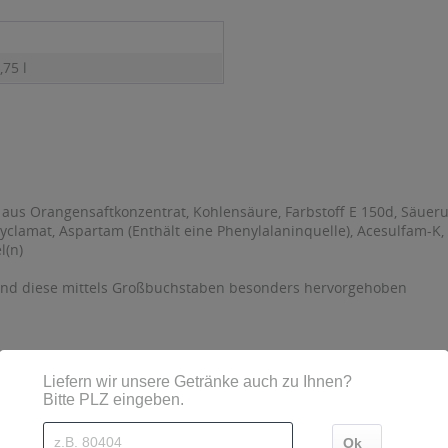
,75 l
 aus Orangensaftkonzentrat, Kohlensäure, Farbstoff E 150d, Säuer
Cyclamat, Aspartam (Enthält eine Phenylalaninquelle), Acesulfam-K,
l(n)
sind diese mittels Großbuchstaben besonders hervorgehoben
aße 48 36124 Eichenzell-Lütter