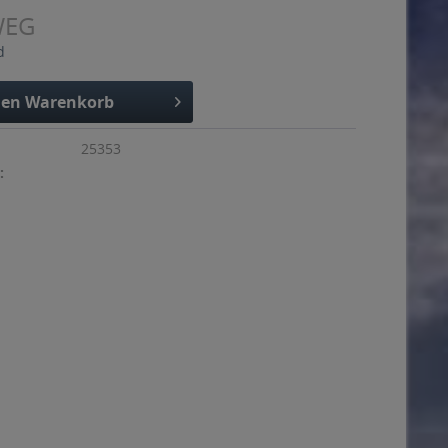
WEG
d
den
Warenkorb
25353
: