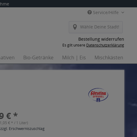
nahme
Service/Hilfe
Wähle Deine Stadt!
Bestellung widerrufen
Es gilt unsere
Datenschutzerklärung
nativen
Bio-Getränke
Milch | Eis
Mischkästen
H
9 € *
(1,05 € * / 1 Liter)
 zzgl. Erschwerniszuschlag