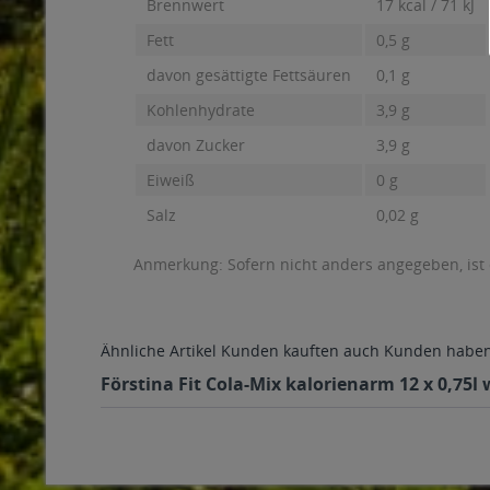
Brennwert
17 kcal / 71 kJ
Fett
0,5 g
davon gesättigte Fettsäuren
0,1 g
Kohlenhydrate
3,9 g
davon Zucker
3,9 g
Eiweiß
0 g
Salz
0,02 g
Anmerkung: Sofern nicht anders angegeben, ist
Ähnliche Artikel
Kunden kauften auch
Kunden haben 
Förstina Fit Cola-Mix kalorienarm 12 x 0,75l