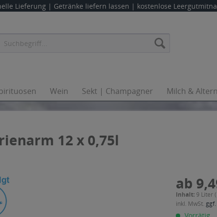
elle Lieferung |
Getränke liefern lassen
| kostenlose Leergutmit
pirituosen
Wein
Sekt | Champagner
Milch & Alter
rienarm 12 x 0,75l
ab 9,4
Inhalt:
9 Liter 
inkl. MwSt.
ggf.
Vorrätig