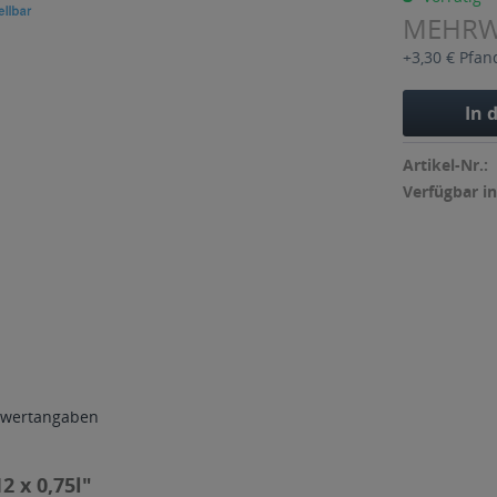
MEHR
+3,30 € Pfan
In 
Artikel-Nr.:
Verfügbar in
wertangaben
2 x 0,75l"