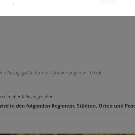
 die Bezugsgröße für die Nährwertangaben 100 ml
sich ebenfalls angesehen
 wird in den folgenden Regionen, Städten, Orten und Post