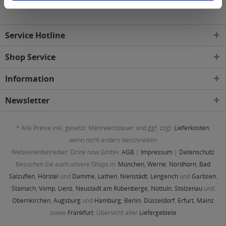
Service Hotline
Shop Service
Information
Newsletter
* Alle Preise inkl. gesetzl. Mehrwertsteuer und ggf. zzgl.
Lieferkosten
,
wenn nicht anders beschrieben
Webseitenbetreiber: Drink now GmbH:
AGB
|
Impressum
|
Datenschutz
Besuchen Sie auch unsere Shops in:
München
,
Werne
,
Nordhorn
,
Bad
Salzuflen
,
Hörstel
und
Damme
,
Lathen
,
Nienstädt
,
Lengerich
und
Garbsen
,
Stainach
,
Vomp
,
Lienz
,
Neustadt am Rübenberge
,
Nottuln
,
Stolzenau
und
Obernkirchen
,
Augsburg
und
Hamburg
,
Berlin
,
Düsseldorf
,
Erfurt
,
Mainz
sowie
Frankfurt
. Übersicht aller
Liefergebiete