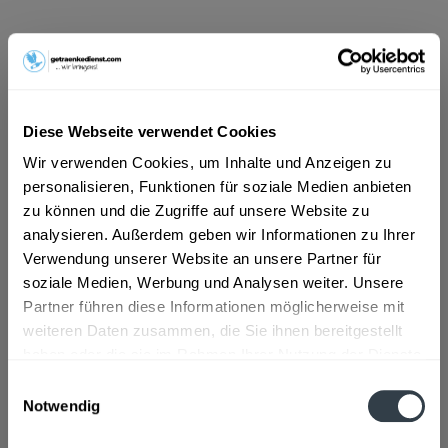
ab 9,89 € *
Inhalt:
10 Liter (0,99 € * / 1 Liter)
inkl. MwSt.
ggf. zzgl. Erschwerniszuschlag
Vorrätig
Diese Webseite verwendet Cookies
MEHRWEG
Wir verwenden Cookies, um Inhalte und Anzeigen zu
+4,50 € Pfand
personalisieren, Funktionen für soziale Medien anbieten
zu können und die Zugriffe auf unsere Website zu
In den
Warenkorb
analysieren. Außerdem geben wir Informationen zu Ihrer
Verwendung unserer Website an unsere Partner für
Artikel-Nr.:
26367
soziale Medien, Werbung und Analysen weiter. Unsere
Verfügbar in:
Partner führen diese Informationen möglicherweise mit
weiteren Daten zusammen, die Sie ihnen bereitgestellt
Beschreibung
haben oder die sie im Rahmen Ihrer Nutzung der Dienste
gesammelt haben.
mehr
Einwilligungsauswahl
Notwendig
Datenschutzbestimmungen
Zutaten und Allergene