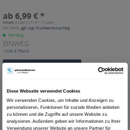
ab 6,99 € *
Inhalt:
6 Liter (1,17 € * / 1 Liter)
inkl. MwSt.
ggf. zzgl. Erschwerniszuschlag
Vorrätig
EINWEG
+3,00 € Pfand
In den
Warenkorb
Artikel-Nr.:
26384
Verfügbar in:
Diese Webseite verwendet Cookies
Beschreibung
Wir verwenden Cookies, um Inhalte und Anzeigen zu
mehr
personalisieren, Funktionen für soziale Medien anbieten
zu können und die Zugriffe auf unsere Website zu
"Grokj Topp Isotop Grapefruit-Zitrone 12 x
analysieren. Außerdem geben wir Informationen zu Ihrer
0,5l"
Verwendung unserer Website an unsere Partner für