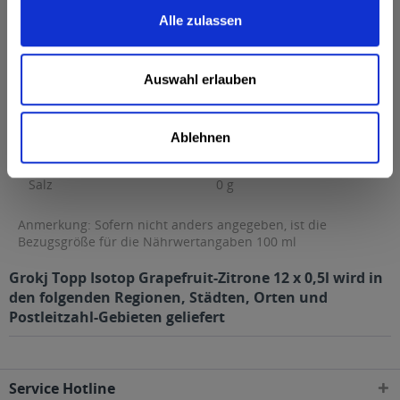
Brennwert
19 kcal / 80 kJ
Alle zulassen
Fett
0,1 g
davon gesättigte Fettsäuren
0,02 g
Auswahl erlauben
Kohlenhydrate
4,3 g
davon Zucker
4,3 g
Ablehnen
Eiweiß
0 g
Salz
0 g
Anmerkung: Sofern nicht anders angegeben, ist die
Bezugsgröße für die Nährwertangaben 100 ml
Grokj Topp Isotop Grapefruit-Zitrone 12 x 0,5l wird in
den folgenden Regionen, Städten, Orten und
Postleitzahl-Gebieten geliefert
Service Hotline