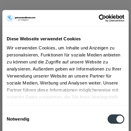
ab 13,69 € *
Inhalt:
12 Liter (1,14 € * / 1 Liter)
inkl. MwSt.
ggf. zzgl. Erschwerniszuschlag
Diese Webseite verwendet Cookies
Vorrätig
MEHRWEG
Wir verwenden Cookies, um Inhalte und Anzeigen zu
personalisieren, Funktionen für soziale Medien anbieten
+4,50 € Pfand
zu können und die Zugriffe auf unsere Website zu
analysieren. Außerdem geben wir Informationen zu Ihrer
In den
Warenkorb
Verwendung unserer Website an unsere Partner für
soziale Medien, Werbung und Analysen weiter. Unsere
Artikel-Nr.:
26518
Partner führen diese Informationen möglicherweise mit
Verfügbar in:
weiteren Daten zusammen, die Sie ihnen bereitgestellt
haben oder die sie im Rahmen Ihrer Nutzung der Dienste
Beschreibung
gesammelt haben.
Einwilligungsauswahl
mehr
Notwendig
Datenschutzbestimmungen