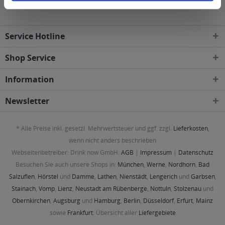
Service Hotline
Shop Service
Information
Newsletter
* Alle Preise inkl. gesetzl. Mehrwertsteuer und ggf. zzgl.
Lieferkosten
,
wenn nicht anders beschrieben
Webseitenbetreiber: Drink now GmbH:
AGB
|
Impressum
|
Datenschutz
Besuchen Sie auch unsere Shops in:
München
,
Werne
,
Nordhorn
,
Bad
Salzuflen
,
Hörstel
und
Damme
,
Lathen
,
Nienstädt
,
Lengerich
und
Garbsen
,
Stainach
,
Vomp
,
Lienz
,
Neustadt am Rübenberge
,
Nottuln
,
Stolzenau
und
Obernkirchen
,
Augsburg
und
Hamburg
,
Berlin
,
Düsseldorf
,
Erfurt
,
Mainz
sowie
Frankfurt
. Übersicht aller
Liefergebiete