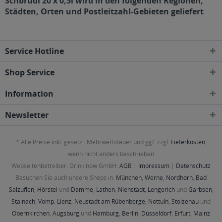
Schbrudl 20 x 0,5l wird in den folgenden Regionen,
Städten, Orten und Postleitzahl-Gebieten geliefert
Service Hotline
Shop Service
Information
Newsletter
* Alle Preise inkl. gesetzl. Mehrwertsteuer und ggf. zzgl.
Lieferkosten
,
wenn nicht anders beschrieben
Webseitenbetreiber: Drink now GmbH:
AGB
|
Impressum
|
Datenschutz
Besuchen Sie auch unsere Shops in:
München
,
Werne
,
Nordhorn
,
Bad
Salzuflen
,
Hörstel
und
Damme
,
Lathen
,
Nienstädt
,
Lengerich
und
Garbsen
,
Stainach
,
Vomp
,
Lienz
,
Neustadt am Rübenberge
,
Nottuln
,
Stolzenau
und
Obernkirchen
,
Augsburg
und
Hamburg
,
Berlin
,
Düsseldorf
,
Erfurt
,
Mainz