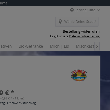
nahme
Service/Hilfe
Wähle Deine Stadt!
Bestellung widerrufen
Es gilt unsere
Datenschutzerklärung
nativen
Bio-Getränke
Milch | Eis
Mischkästen
H

9 € *
 (0,93 € * / 1 Liter)
 zzgl. Erschwerniszuschlag