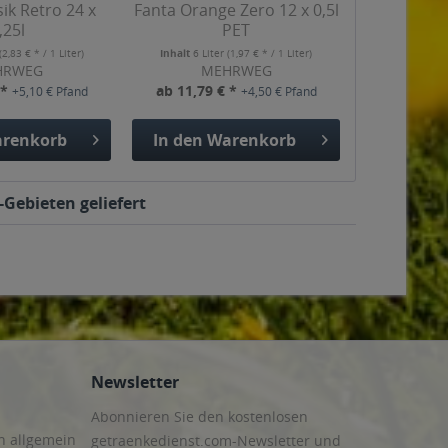
sik Retro 24 x
Fanta Orange Zero 12 x 0,5l
,25l
PET
(2,83 € * / 1 Liter)
Inhalt
6 Liter
(1,97 € * / 1 Liter)
HRWEG
MEHRWEG
 *
ab 11,79 € *
+5,10 € Pfand
+4,50 € Pfand
renkorb
In den
Warenkorb
Gebieten geliefert
Newsletter
Abonnieren Sie den kostenlosen
n allgemein
getraenkedienst.com-Newsletter und