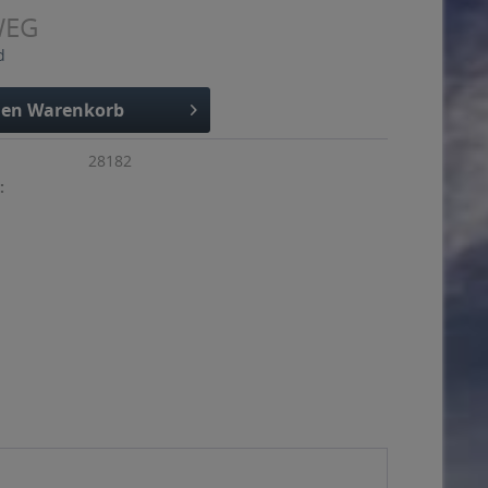
WEG
d
den
Warenkorb
28182
: