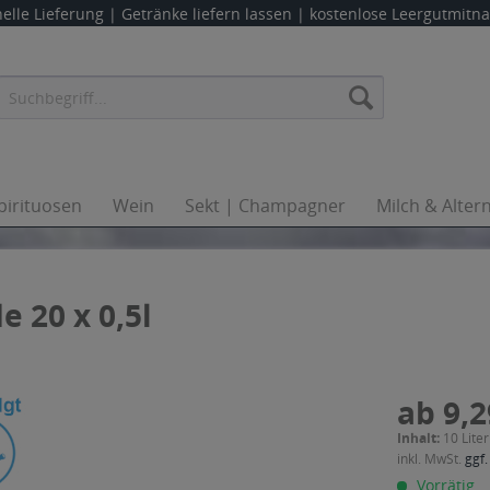
elle Lieferung |
Getränke liefern lassen
| kostenlose Leergutmit
pirituosen
Wein
Sekt | Champagner
Milch & Alter
 20 x 0,5l
ab 9,2
Inhalt:
10 Liter
inkl. MwSt.
ggf.
Vorrätig