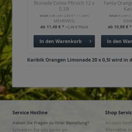
Bionade Eistee Pfirsich 12 x
Fanta Orange
0,33l
Kas
Inhalt
3.96 Liter
(2,90 € * / 1 Liter)
Inhalt
6 Liter
(1
MEHRWEG
EIN
ab 11,49 € *
ab 10,99 € 
+2,46 € Pfand
In den
Warenkorb
In den
War
Karibik Orangen Limonade 20 x 0,5l wird in 
Service Hotline
Shop Servi
Haben Sie Fragen zu Ihrer Bestellung?
Account lösc
Alternative z
Schreiben Sie uns gerne an