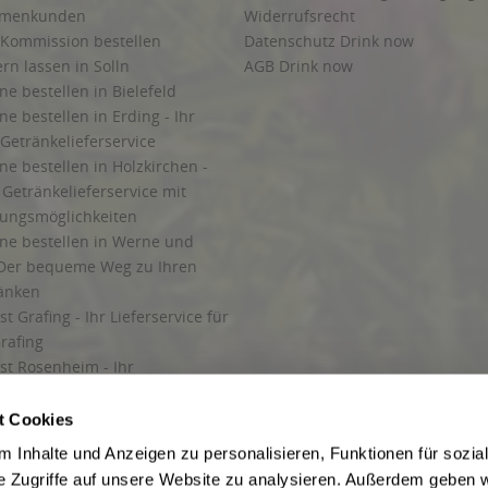
irmenkunden
Widerrufsrecht
 Kommission bestellen
Datenschutz Drink now
ern lassen in Solln
AGB Drink now
ne bestellen in Bielefeld
ne bestellen in Erding - Ihr
Getränkelieferservice
ne bestellen in Holzkirchen -
Getränkelieferservice mit
lungsmöglichkeiten
ine bestellen in Werne und
Der bequeme Weg zu Ihren
ränken
t Grafing - Ihr Lieferservice für
rafing
st Rosenheim - Ihr
r Getränkeservice in Rosenheim
ng
t Cookies
rung in Starnberg
 Inhalte und Anzeigen zu personalisieren, Funktionen für sozia
e Zugriffe auf unsere Website zu analysieren. Außerdem geben w