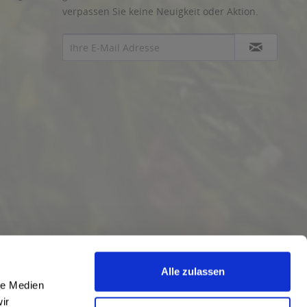
verpassen Sie keine Neuigkeit oder Aktion.
Alle zulassen
le Medien
ir