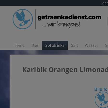
Schn
Home
Bier
Softdrinks
Saft
Wasser
S
Karibik Orangen Limonade