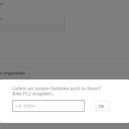
l"
ge
ls angesehen