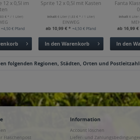
 12 x 0,5l im
Sprite 12 x 0,5l mit Kasten
Fanta Klas
ten
0
,83 € * / 1 Liter)
Inhalt
6 Liter
(1,83 € * / 1 Liter)
Inhalt
6 Liter
WEG
EINWEG
ME
*
ab 10,99 € *
ab 16,99 €
+4,50 € Pfand
+4,50 € Pfand
enkorb
In den
Warenkorb
In den
Wa
den folgenden Regionen, Städten, Orten und Postleitzahl-
ce
Information
hen
Account löschen
ur Flaschenpost
Liefer- und Zahlungsbedingunge