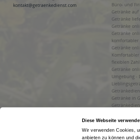
Büro- und F
kontakt@getraenkedienst.com
Getränke auf
Getränke lief
Getränke onli
Getränke onli
komfortabler 
Getränke onli
Komfortabler 
flexiblen Zah
Getränke onl
Umgebung - 
Lieblingsget
Getränkediens
Getränke in G
Getränkedien
zuverlässige
und Umgebu
Diese Webseite verwende
Getränkeliefe
Wir verwenden Cookies, um
Liefergebiet
anbieten zu können und di