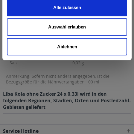
Brennwert
0,4 kcal / 2 kJ
Alle zulassen
Fett
0 g
davon gesättigte Fettsäuren
0 g
Auswahl erlauben
Kohlenhydrate
0,01 g
davon Zucker
0,01 g
Ablehnen
Eiweiß
0 g
Salz
0,02 g
Anmerkung: Sofern nicht anders angegeben, ist die
Bezugsgröße für die Nährwertangaben 100 ml
Liba Kola ohne Zucker 24 x 0,33l wird in den
folgenden Regionen, Städten, Orten und Postleitzahl-
Gebieten geliefert
Service Hotline