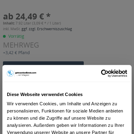
ab 24,49 € *
Inhalt:
7.92 Liter (3,09 € * / 1 Liter)
inkl. MwSt.
ggf. zzgl. Erschwerniszuschlag
Vorrätig
MEHRWEG
+3,42 € Pfand
In den
Warenkorb
Artikel-Nr.:
29299
Verfügbar in:
Diese Webseite verwendet Cookies
Beschreibung
Wir verwenden Cookies, um Inhalte und Anzeigen zu
mehr
personalisieren, Funktionen für soziale Medien anbieten
zu können und die Zugriffe auf unsere Website zu
"Liba Kola ohne Zucker 24 x 0,33l"
analysieren. Außerdem geben wir Informationen zu Ihrer
Verwendung unserer Website an unsere Partner für