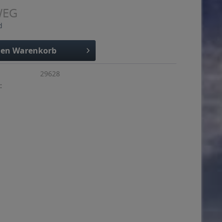
WEG
d
den
Warenkorb
29628
: