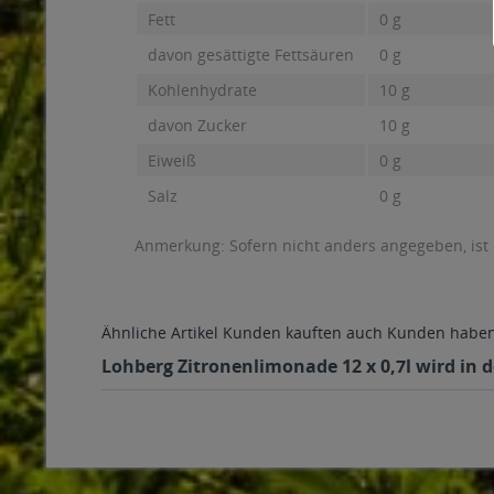
Fett
0 g
davon gesättigte Fettsäuren
0 g
Kohlenhydrate
10 g
davon Zucker
10 g
Eiweiß
0 g
Salz
0 g
Anmerkung: Sofern nicht anders angegeben, ist
Ähnliche Artikel
Kunden kauften auch
Kunden haben 
Lohberg Zitronenlimonade 12 x 0,7l wird in 