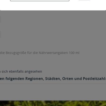
 die Bezugsgröße für die Nährwertangaben 100 ml
sich ebenfalls angesehen
den folgenden Regionen, Städten, Orten und Postleitzahl-