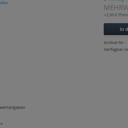
MEHR
+3,30 € Pfan
In 
Artikel-Nr.:
Verfügbar in
wertangaben
l"