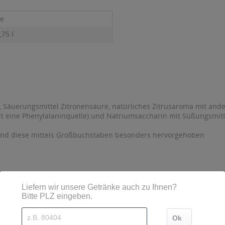
ne
,75 l
, Säuerungsmittel Zitronensäure, natürliches Zitrusaroma mit an
t eine Phenylalaninquelle) und Natriumsaccharin mit Süßungsmitt
sind diese mittels Großbuchstaben besonders hervorgehoben
 Bochum