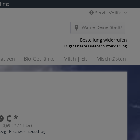
nahme
Service/Hilfe
Wähle Deine Stadt!
Bestellung widerrufen
Es gilt unsere
Datenschutzerklärung
nativen
Bio-Getränke
Milch | Eis
Mischkästen
H
9 € *
r (0,69 € * / 1 Liter)
 zzgl. Erschwerniszuschlag