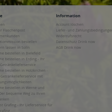
ce
Information
hen
Account löschen
ur Flaschenpost
Liefer- und Zahlungsbedingunge
irmenkunden
Widerrufsrecht
 Kommission bestellen
Datenschutz Drink now
ern lassen in Solln
AGB Drink now
ne bestellen in Bielefeld
ne bestellen in Erding - Ihr
Getränkelieferservice
ne bestellen in Holzkirchen -
Getränkelieferservice mit
lungsmöglichkeiten
ine bestellen in Werne und
Der bequeme Weg zu Ihren
ränken
t Grafing - Ihr Lieferservice für
rafing