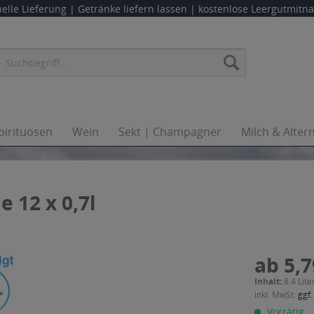
elle Lieferung |
Getränke liefern lassen
| kostenlose Leergutmit
pirituosen
Wein
Sekt | Champagner
Milch & Alter
 12 x 0,7l
ab 5,7
Inhalt:
8.4 Lite
inkl. MwSt.
ggf.
Vorrätig