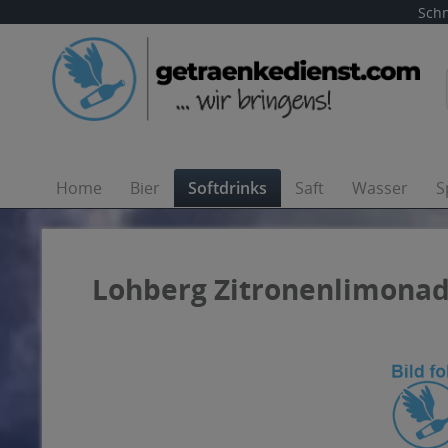
Schn
Home
Bier
Softdrinks
Saft
Wasser
S
Lohberg Zitronenlimonade