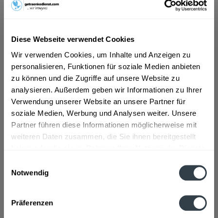
ab 2,09 € *
Inhalt:
9 Liter (0,23 € * / 1 Liter)
Diese Webseite verwendet Cookies
inkl. MwSt.
ggf. zzgl. Erschwerniszuschlag
Wir verwenden Cookies, um Inhalte und Anzeigen zu
Vorrätig
personalisieren, Funktionen für soziale Medien anbieten
EINWEG
zu können und die Zugriffe auf unsere Website zu
+1,50 € Pfand
analysieren. Außerdem geben wir Informationen zu Ihrer
Verwendung unserer Website an unsere Partner für
In den
Warenkorb
soziale Medien, Werbung und Analysen weiter. Unsere
Partner führen diese Informationen möglicherweise mit
Artikel-Nr.:
34145
weiteren Daten zusammen, die Sie ihnen bereitgestellt
Verfügbar in:
haben oder die sie im Rahmen Ihrer Nutzung der Dienste
gesammelt haben.
Einwilligungsauswahl
Beschreibung
Notwendig
mehr
Datenschutzbestimmungen
"Trendic Medium 6 x 1,5l"
Präferenzen
Flaschengröße:
1 - 1,5 l