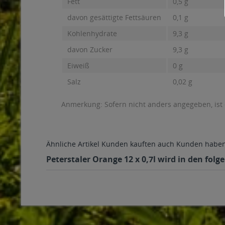
Fett
0,5 g
davon gesättigte Fettsäuren
0,1 g
Kohlenhydrate
9,3 g
davon Zucker
9,3 g
Eiweiß
0 g
Salz
0,02 g
Anmerkung: Sofern nicht anders angegeben, ist
Ähnliche Artikel
Kunden kauften auch
Kunden haben 
Peterstaler Orange 12 x 0,7l wird in den fol