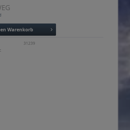
WEG
d
den
Warenkorb
31239
: