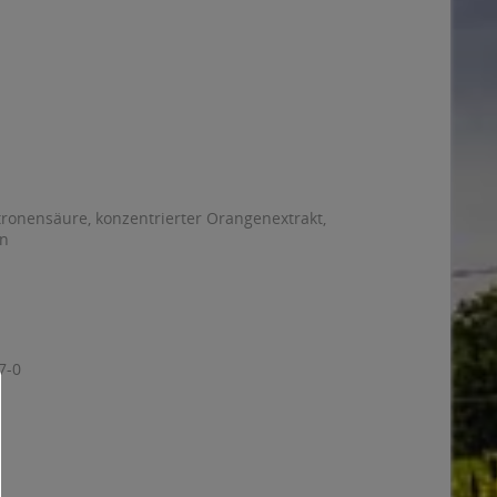
tronensäure, konzentrierter Orangenextrakt,
in
7-0