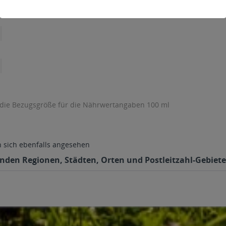
 die Bezugsgröße für die Nährwertangaben 100 ml
sich ebenfalls angesehen
genden Regionen, Städten, Orten und Postleitzahl-Gebiete