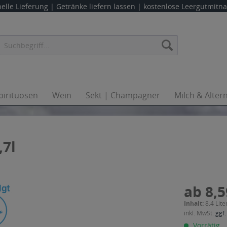
elle Lieferung |
Getränke liefern lassen
| kostenlose Leergutmit
pirituosen
Wein
Sekt | Champagner
Milch & Alter
,7l
ab 8,5
Inhalt:
8.4 Lite
inkl. MwSt.
ggf.
Vorrätig