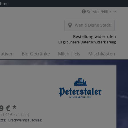
nahme
Service/Hilfe
Wähle Deine Stadt!
Bestellung widerrufen
Es gilt unsere
Datenschutzerklärung
nativen
Bio-Getränke
Milch | Eis
Mischkästen
H
9 € *
r (1,02 € * / 1 Liter)
 zzgl. Erschwerniszuschlag