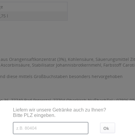
ge
,75 l
 aus Orangensaftkonzentrat (3%), Kohlensäure, Säuerungsmittel Zi
Ascorbinsäure, Stabilisator Johannisbrotkernmehl, Farbstoff Carot
sind diese mittels Großbuchstaben besonders hervorgehoben
e 36, 77740 Bad Peterstal, 77704 Oberkirch-NußbachTel.: 07806 98