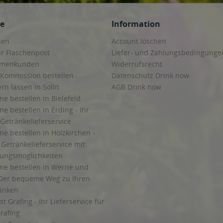
ce
Information
hen
Account löschen
ur Flaschenpost
Liefer- und Zahlungsbedingunge
irmenkunden
Widerrufsrecht
 Kommission bestellen
Datenschutz Drink now
ern lassen in Solln
AGB Drink now
ne bestellen in Bielefeld
ne bestellen in Erding - Ihr
Getränkelieferservice
ne bestellen in Holzkirchen -
Getränkelieferservice mit
lungsmöglichkeiten
ine bestellen in Werne und
Der bequeme Weg zu Ihren
ränken
t Grafing - Ihr Lieferservice für
rafing