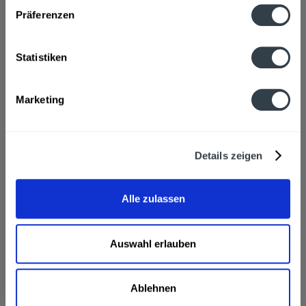
Zutaten und Allergene
Präferenzen
Wasser, Zucker, Kohlensäure, Säuerungsmittel:
Citronensäure, Phosphorsäure, Apfelsäure;...
mehr
Statistiken
Hersteller
Starzinger GmbH & Co KG, Straße: Bahnhofstraße 1, PLZ,
Marketing
Ort: A-4890 Frankenmarkt
mehr
Nährwertangaben
Details zeigen
Brennwert 34 kcal / 142 kJ Fett 0 g davon gesättigte
Fettsäuren 0 g Kohlenhydrate...
mehr
Alle zulassen
Ähnliche Artikel
Kunden haben sich ebenfalls angesehen
Auswahl erlauben
Schartner Spezi 20 x 0,5l wird in den folgenden
Regionen, Städten, Orten und Postleitzahl-Gebieten
Ablehnen
geliefert