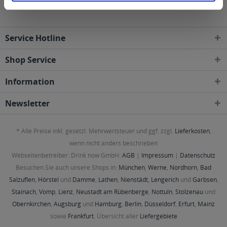
Service Hotline
Shop Service
Information
Newsletter
* Alle Preise inkl. gesetzl. Mehrwertsteuer und ggf. zzgl.
Lieferkosten
,
wenn nicht anders beschrieben
Webseitenbetreiber: Drink now GmbH:
AGB
|
Impressum
|
Datenschutz
Besuchen Sie auch unsere Shops in:
München
,
Werne
,
Nordhorn
,
Bad
Salzuflen
,
Hörstel
und
Damme
,
Lathen
,
Nienstädt
,
Lengerich
und
Garbsen
,
Stainach
,
Vomp
,
Lienz
,
Neustadt am Rübenberge
,
Nottuln
,
Stolzenau
und
Obernkirchen
,
Augsburg
und
Hamburg
,
Berlin
,
Düsseldorf
,
Erfurt
,
Mainz
sowie
Frankfurt
. Übersicht aller
Liefergebiete