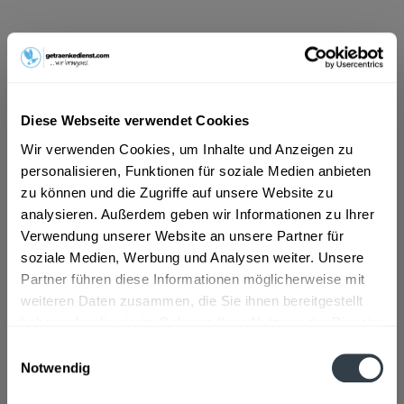
ab 13,09 € *
Inhalt:
10 Liter (1,31 € * / 1 Liter)
inkl. MwSt.
ggf. zzgl. Erschwerniszuschlag
Vorrätig
Diese Webseite verwendet Cookies
MEHRWEG
Wir verwenden Cookies, um Inhalte und Anzeigen zu
+7,00 € Pfand
personalisieren, Funktionen für soziale Medien anbieten
zu können und die Zugriffe auf unsere Website zu
In den
Warenkorb
analysieren. Außerdem geben wir Informationen zu Ihrer
Verwendung unserer Website an unsere Partner für
Artikel-Nr.:
37950
soziale Medien, Werbung und Analysen weiter. Unsere
Verfügbar in:
Partner führen diese Informationen möglicherweise mit
weiteren Daten zusammen, die Sie ihnen bereitgestellt
Beschreibung
haben oder die sie im Rahmen Ihrer Nutzung der Dienste
"Schartner Spezi - Die Bombenerfrischung mit Qualität auf
gesammelt haben.
Einwilligungsauswahl
höchstem Niveau  seit über 100...
mehr
Notwendig
Datenschutzbestimmungen