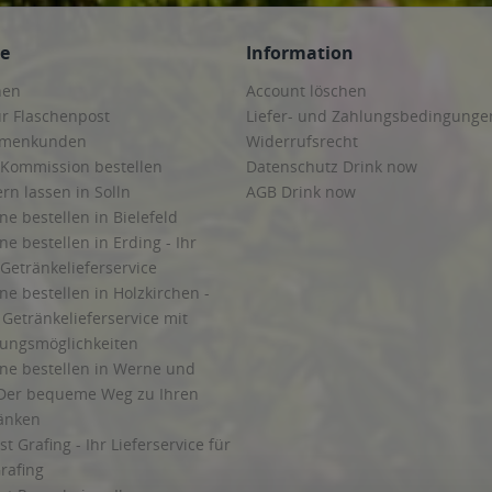
ce
Information
hen
Account löschen
ur Flaschenpost
Liefer- und Zahlungsbedingunge
irmenkunden
Widerrufsrecht
 Kommission bestellen
Datenschutz Drink now
ern lassen in Solln
AGB Drink now
ne bestellen in Bielefeld
ne bestellen in Erding - Ihr
Getränkelieferservice
ne bestellen in Holzkirchen -
Getränkelieferservice mit
lungsmöglichkeiten
ine bestellen in Werne und
Der bequeme Weg zu Ihren
ränken
t Grafing - Ihr Lieferservice für
rafing