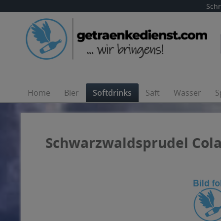
Schn
Home
Bier
Softdrinks
Saft
Wasser
S
Schwarzwaldsprudel Cola-