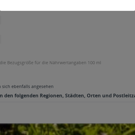
 die Bezugsgröße für die Nährwertangaben 100 ml
sich ebenfalls angesehen
in den folgenden Regionen, Städten, Orten und Postleitza