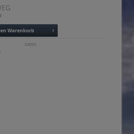
WEG
d
den
Warenkorb
33093
: