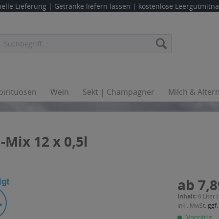
elle Lieferung |
Getränke liefern lassen
| kostenlose Leergutmit
pirituosen
Wein
Sekt | Champagner
Milch & Alter
Mix 12 x 0,5l
ab 7,8
Inhalt:
6 Liter 
inkl. MwSt.
ggf.
Vorrätig