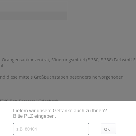
 Orangensaftkonzentrat, Säuerungsmittel (E 330, E 338) Farbstoff 
hl
sind diese mittels Großbuchstaben besonders hervorgehoben
740 Bad Peterstal-Griesbach