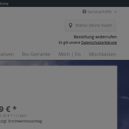
nahme
Service/Hilfe
Wähle Deine Stadt!
Bestellung widerrufen
Es gilt unsere
Datenschutzerklärung
nativen
Bio-Getränke
Milch | Eis
Mischkästen
H
9 € *
(1,32 € * / 1 Liter)
 zzgl. Erschwerniszuschlag