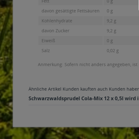
Fett
0 g
davon gesättigte Fettsäuren
0 g
Kohlenhydrate
9,2 g
davon Zucker
9,2 g
Eiweiß
0 g
Salz
0,02 g
Anmerkung: Sofern nicht anders angegeben, ist
Ähnliche Artikel
Kunden kauften auch
Kunden haben 
Schwarzwaldsprudel Cola-Mix 12 x 0,5l wird 