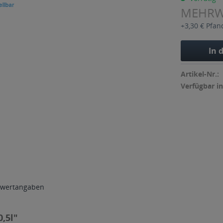
MEHR
+3,30 € Pfan
In 
Artikel-Nr.:
Verfügbar in
wertangaben
,5l"