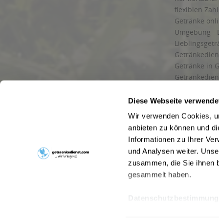
flexiblen Zah
Getränke onl
Umgebung - 
Lieblingsget
Getränkediens
Getränke in G
Getränkedien
zuverlässige
und Umgebu
Diese Webseite verwende
Getränkeliefe
Wir verwenden Cookies, um
Liefergebiet
anbieten zu können und di
Lieferservice
Informationen zu Ihrer Ve
Wir liefern G
und Analysen weiter. Unse
Kontakt
zusammen, die Sie ihnen b
Newsletter
gesammelt haben.
Datenschutzbestimmung
* Alle Pre
Webseitenbetreiber: Drink now GmbH:
AGB
|
Impressum
|
Datensc