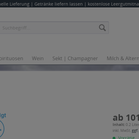
elle Lieferung |
Getränke liefern lassen
| kostenlose Leergutmit
pirituosen
Wein
Sekt | Champagner
Milch & Alter
ab 101
Inhalt:
0.2 Lite
inkl. MwSt.
ggf.
Vorrätig