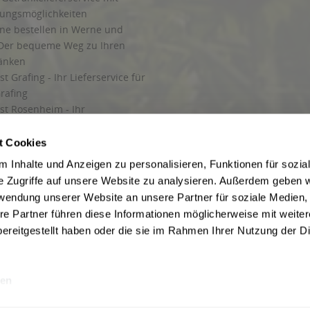
lungsmöglichkeiten
ine bestellen in Werne und
Der bequeme Weg zu Ihren
ränken
t Grafing - Ihr Lieferservice für
rafing
st Rosenheim - Ihr
r Getränkeservice in Rosenheim
ng
t Cookies
rung in Starnberg
 Inhalte und Anzeigen zu personalisieren, Funktionen für sozia
e Zugriffe auf unsere Website zu analysieren. Außerdem geben w
 für Getränke
rwendung unserer Website an unsere Partner für soziale Medien
etränke
re Partner führen diese Informationen möglicherweise mit weite
ereitgestellt haben oder die sie im Rahmen Ihrer Nutzung der D
en
ise inkl. gesetzl. Mehrwertsteuer und ggf. zzgl.
Lieferkosten
, wenn nicht anders b
hutz
Besuchen Sie auch unsere Shops in:
München
,
Werne
,
Nordhorn
,
Bad Salzuf