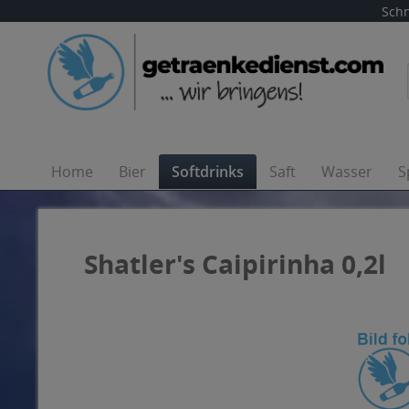
Schn
Home
Bier
Softdrinks
Saft
Wasser
S
Shatler's Caipirinha 0,2l