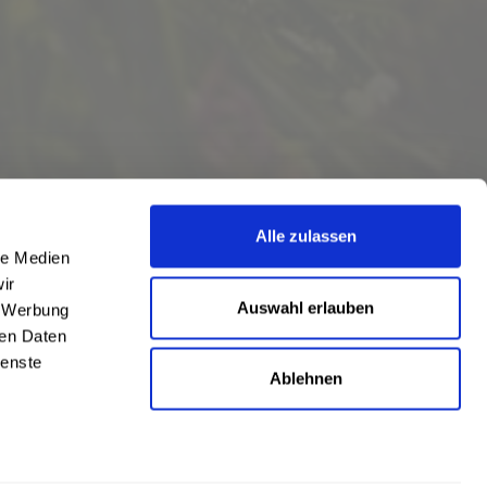
Alle zulassen
le Medien
ir
Auswahl erlauben
, Werbung
ren Daten
ienste
Ablehnen
eschrieben
len
,
Hörstel
und
Damme
,
Lathen
,
Nienstädt
,
Lengerich
und
Garbsen
,