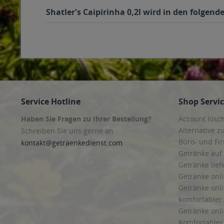
Shatler's Caipirinha 0,2l wird in den folgen
Service Hotline
Shop Servi
Haben Sie Fragen zu Ihrer Bestellung?
Account lösc
Alternative z
Schreiben Sie uns gerne an
Büro- und F
kontakt@getraenkedienst.com
Getränke auf
Getränke lief
Getränke onli
Getränke onli
komfortabler 
Getränke onli
Komfortabler 