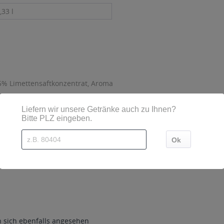
,33 l
5% Limettensaftkonzentrat, Aroma
sind diese mittels Großbuchstaben besonders hervorgehoben
Co. KG, Paulsburg 1-3, 59302 Oelde
sich ebenfalls angesehen