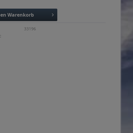
den
Warenkorb
33196
: