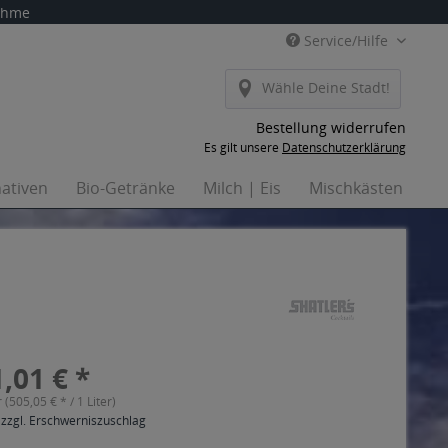
nahme
Service/Hilfe
Wähle Deine Stadt!
Bestellung widerrufen
Es gilt unsere
Datenschutzerklärung
nativen
Bio-Getränke
Milch | Eis
Mischkästen
H
,01 € *
r (505,05 € * / 1 Liter)
 zzgl. Erschwerniszuschlag