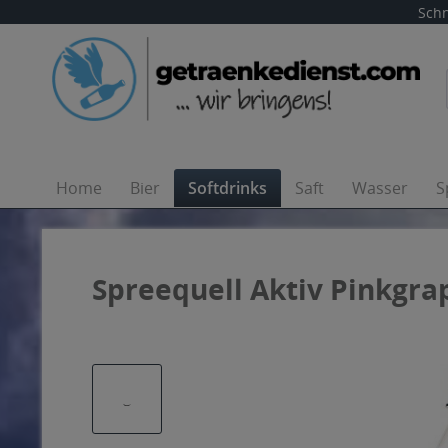
Schn
Home
Bier
Softdrinks
Saft
Wasser
S
Spreequell Aktiv Pinkgrap