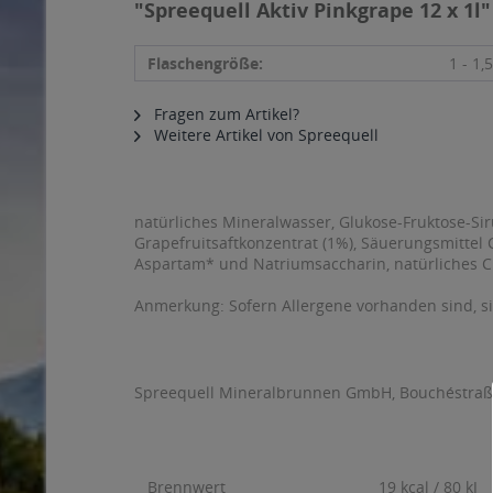
"Spreequell Aktiv Pinkgrape 12 x 1l"
Flaschengröße:
1 - 1,5
Fragen zum Artikel?
Weitere Artikel von Spreequell
natürliches Mineralwasser, Glukose-Fruktose-Siru
Grapefruitsaftkonzentrat (1%), Säuerungsmittel
Aspartam* und Natriumsaccharin, natürliches Ci
Anmerkung: Sofern Allergene vorhanden sind, 
Spreequell Mineralbrunnen GmbH, Bouchéstraße
Brennwert
19 kcal / 80 kJ