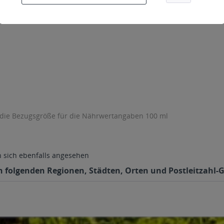
 die Bezugsgröße für die Nährwertangaben 100 ml
sich ebenfalls angesehen
en folgenden Regionen, Städten, Orten und Postleitzahl-G