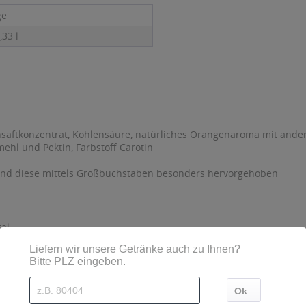
ge
,33 l
nsaftkonzentrat, Kohlensäure, natürliches Orangenaroma mit ander
ehl und Pektin, Farbstoff Carotin
sind diese mittels Großbuchstaben besonders hervorgehoben
al