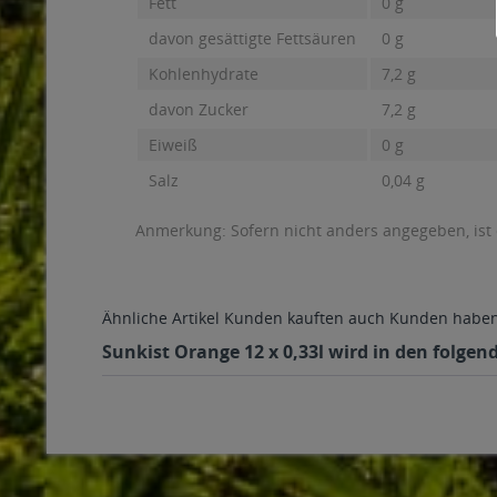
Fett
0 g
davon gesättigte Fettsäuren
0 g
Kohlenhydrate
7,2 g
davon Zucker
7,2 g
Eiweiß
0 g
Salz
0,04 g
Anmerkung: Sofern nicht anders angegeben, ist
Ähnliche Artikel
Kunden kauften auch
Kunden haben 
Sunkist Orange 12 x 0,33l wird in den folgen