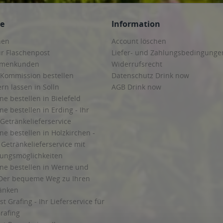
ce
Information
hen
Account löschen
ur Flaschenpost
Liefer- und Zahlungsbedingunge
irmenkunden
Widerrufsrecht
 Kommission bestellen
Datenschutz Drink now
ern lassen in Solln
AGB Drink now
ne bestellen in Bielefeld
ne bestellen in Erding - Ihr
Getränkelieferservice
ne bestellen in Holzkirchen -
Getränkelieferservice mit
lungsmöglichkeiten
ine bestellen in Werne und
Der bequeme Weg zu Ihren
ränken
t Grafing - Ihr Lieferservice für
rafing