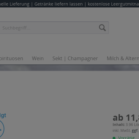
elle Lieferung |
Getränke liefern lassen
| kostenlose Leergutmit
pirituosen
Wein
Sekt | Champagner
Milch & Alter
ab 11,
Inhalt:
3.96 Lit
inkl. MwSt.
ggf.
Vorrätig