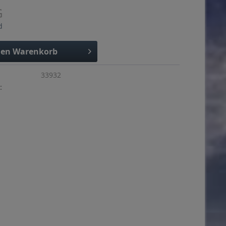
G
d
den
Warenkorb
33932
: