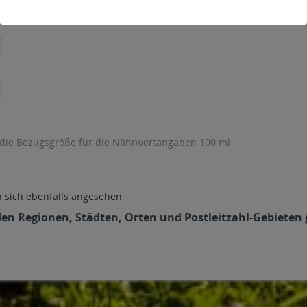
 die Bezugsgröße für die Nährwertangaben 100 ml
sich ebenfalls angesehen
den Regionen, Städten, Orten und Postleitzahl-Gebieten g