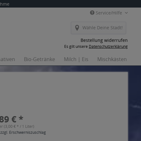
nahme
Service/Hilfe
Wähle Deine Stadt!
Bestellung widerrufen
Es gilt unsere
Datenschutzerklärung
nativen
Bio-Getränke
Milch | Eis
Mischkästen
H
89 € *
er (3,00 € * / 1 Liter)
 zzgl. Erschwerniszuschlag