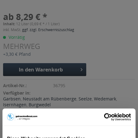
ab 8,29 € *
Inhalt:
12 Liter (0,69 € * / 1 Liter)
inkl. MwSt.
ggf. zzgl. Erschwerniszuschlag
Vorrätig
MEHRWEG
+3,30 € Pfand
In den
Warenkorb
Artikel-Nr.:
36795
Verfügbar in:
Garbsen
,
Neustadt am Rübenberge
,
Seelze
,
Wedemark
,
Isernhagen
,
Burgwedel
Beschreibung
"Die vollmundige Limonade aus natürlichem VILSA
Mineralwasser und 5% Fruchtsaftkonzentrat ist der...
mehr