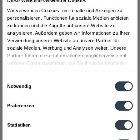
Diese Webseite verwendet Cookies
"Vilsa Orange-Mango 12 x 1l"
Wir verwenden Cookies, um Inhalte und Anzeigen zu
"Die vollmundige Limonade aus natürlichem VILSA
Mineralwasser und 5% Fruchtsaftkonzentrat ist der
personalisieren, Funktionen für soziale Medien anbieten
Sommer-Hit auf jeder Grillparty oder beim Picknick im
zu können und die Zugriffe auf unsere Website zu
Grünen.", so der Hersteller.
analysieren. Außerdem geben wir Informationen zu Ihrer
Geschmacksrichtung:
Mango, Orange
Verwendung unserer Website an unsere Partner für
Material:
PET - Mehrweg
soziale Medien, Werbung und Analysen weiter. Unsere
Partner führen diese Informationen möglicherweise mit
Flaschengröße:
1 - 1,5 l
weiteren Daten zusammen, die Sie ihnen bereitgestellt
Fragen zum Artikel?
haben oder die sie im Rahmen Ihrer Nutzung der Dienste
Weitere Artikel von Vilsa Brunnen
gesammelt haben.
Einwilligungsauswahl
Zutaten und Allergene
Notwendig
Natürliches Mineralwasser, Zucker, Orangensaft (4%) und
Datenschutzbestimmungen
Mangosaft (1%) aus...
mehr
Natürliches Mineralwasser, Zucker, Orangensaft (4%) und
Präferenzen
Mangosaft (1%) aus Fruchtsaftkonzentraten, Kohlensäure,
Orangenextrakt, natürliches Aroma, Johannisbrotkernmehl
als Stabilisator, Citronensäure als Säuerungsmitte,
Statistiken
Ascorbinsäure als Antioxidationsmittel und für die frische
Farbe Beta Carotin.