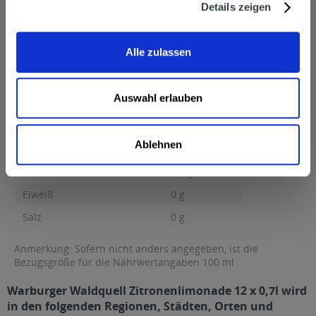
Details zeigen
34414 Warburg
Nährwertangaben
Brennwert 12 kcal / 50 kJ Fett 0 g davon gesättigte Fettsäuren 0
Alle zulassen
g Kohlenhydrate...
mehr
Brennwert
12 kcal / 50 kJ
Auswahl erlauben
Fett
0 g
davon gesättigte Fettsäuren
0 g
Ablehnen
Kohlenhydrate
2,7 g
davon Zucker
2,7 g
Eiweiß
0 g
Salz
0 g
Anmerkung: Sofern nicht anders angegeben, ist die
Bezugsgröße für die Nährwertangaben 100 ml
Warburger Waldquell Zitronenlimonade 12 x 0,7l wird
in den folgenden Regionen, Städten, Orten und