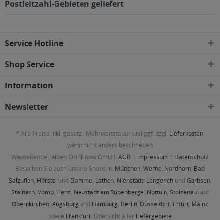
Postleitzahl-Gebieten geliefert
Service Hotline
Shop Service
Information
Newsletter
* Alle Preise inkl. gesetzl. Mehrwertsteuer und ggf. zzgl.
Lieferkosten
,
wenn nicht anders beschrieben
Webseitenbetreiber: Drink now GmbH:
AGB
|
Impressum
|
Datenschutz
Besuchen Sie auch unsere Shops in:
München
,
Werne
,
Nordhorn
,
Bad
Salzuflen
,
Hörstel
und
Damme
,
Lathen
,
Nienstädt
,
Lengerich
und
Garbsen
,
Stainach
,
Vomp
,
Lienz
,
Neustadt am Rübenberge
,
Nottuln
,
Stolzenau
und
Obernkirchen
,
Augsburg
und
Hamburg
,
Berlin
,
Düsseldorf
,
Erfurt
,
Mainz
sowie
Frankfurt
. Übersicht aller
Liefergebiete