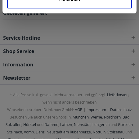
folgenden Regionen, Städten, Orten und Postleitzahl-
Gebieten geliefert
Service Hotline
Shop Service
Information
Newsletter
* Alle Preise inkl. gesetzl. Mehrwertsteuer und ggf. zzgl.
Lieferkosten
,
wenn nicht anders beschrieben
Webseitenbetreiber: Drink now GmbH:
AGB
|
Impressum
|
Datenschutz
Besuchen Sie auch unsere Shops in:
München
,
Werne
,
Nordhorn
,
Bad
Salzuflen
,
Hörstel
und
Damme
,
Lathen
,
Nienstädt
,
Lengerich
und
Garbsen
,
Stainach
,
Vomp
,
Lienz
,
Neustadt am Rübenberge
,
Nottuln
,
Stolzenau
und