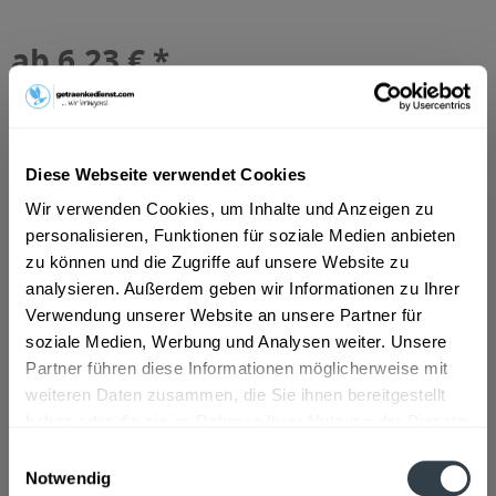
ab 6,23 € *
Inhalt:
6 Liter (1,04 € * / 1 Liter)
inkl. MwSt.
ggf. zzgl. Erschwerniszuschlag
Vorrätig
MEHRWEG
Diese Webseite verwendet Cookies
+2,70 € Pfand
Wir verwenden Cookies, um Inhalte und Anzeigen zu
personalisieren, Funktionen für soziale Medien anbieten
In den
Warenkorb
zu können und die Zugriffe auf unsere Website zu
analysieren. Außerdem geben wir Informationen zu Ihrer
Artikel-Nr.:
10739
Verwendung unserer Website an unsere Partner für
Verfügbar in:
soziale Medien, Werbung und Analysen weiter. Unsere
Partner führen diese Informationen möglicherweise mit
Beschreibung
weiteren Daten zusammen, die Sie ihnen bereitgestellt
"Natürliches Mineralwasser, natriumarm - Wenig
haben oder die sie im Rahmen Ihrer Nutzung der Dienste
Kohlensäure. Adelholzener Mineralwasser zeichnet...
mehr
gesammelt haben.
Einwilligungsauswahl
Notwendig