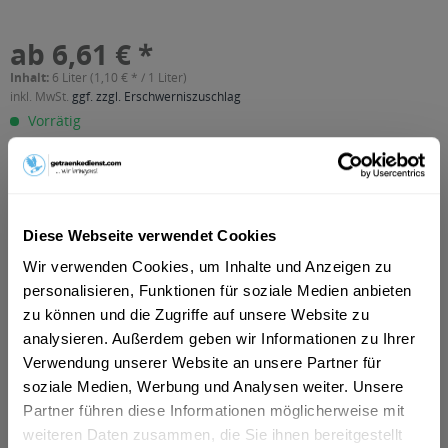
ab 6,61 € *
Inhalt:
6 Liter (1,10 € * / 1 Liter)
inkl. MwSt.
ggf. zzgl. Erschwerniszuschlag
Vorrätig
MEHRWEG
+3,30 € Pfand
In den
Warenkorb
Diese Webseite verwendet Cookies
Wir verwenden Cookies, um Inhalte und Anzeigen zu
Artikel-Nr.:
10186
personalisieren, Funktionen für soziale Medien anbieten
Verfügbar in:
zu können und die Zugriffe auf unsere Website zu
München
,
Frankfurt am Main
,
Nürnberg
,
Augsburg
,
Fürth
,
Hanau
,
Rosenheim
,
Freising
,
Dachau
,
Oberursel
,
Dreieich
,
analysieren. Außerdem geben wir Informationen zu Ihrer
Germering
,
Maintal
,
Fürstenfeldbruck
,
Neu-Isenburg
,
Erding
,
Verwendung unserer Website an unsere Partner für
Bad Vilbel
,
Friedberg
,
Landsberg am Lech
,
Unterschleißheim
soziale Medien, Werbung und Analysen weiter. Unsere
Partner führen diese Informationen möglicherweise mit
Beschreibung
weiteren Daten zusammen, die Sie ihnen bereitgestellt