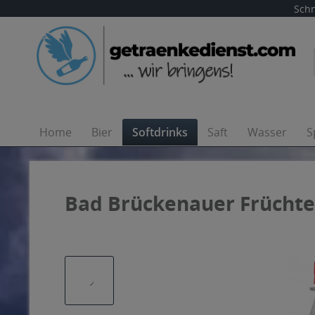
Schn
Home
Bier
Softdrinks
Saft
Wasser
S
Bad Brückenauer Früchtet