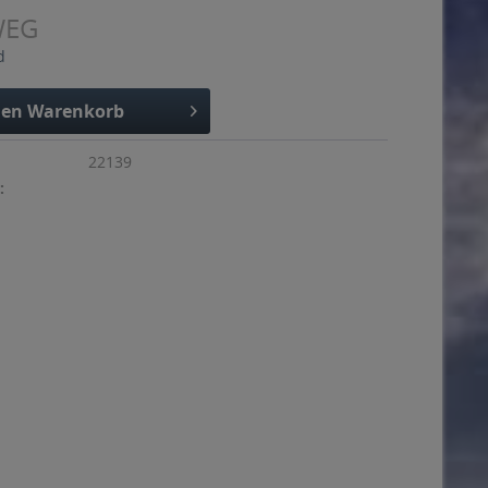
WEG
d
den
Warenkorb
22139
: