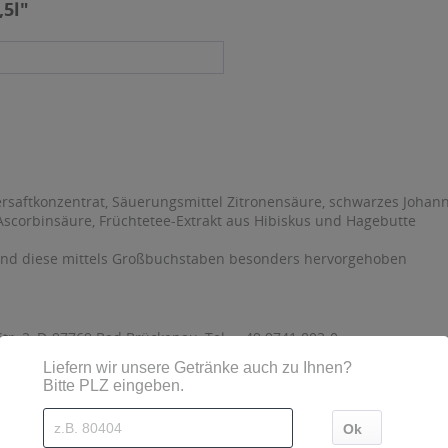
,5l"
rsaftkonzentrat, Säuerungsmittel Zitronensäure, schwarzes Johann
 Ascorbinsäure, Früchtetee-Extrakt aus Hibiskus und Hagebutte
sind diese mittels Großbuchstaben besonders hervorgehoben
r. 2, D-97769 Bad Brückenau, Tel.: +49 9741 803-0