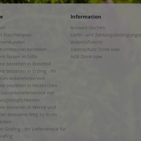
ce
Information
hen
Account löschen
ur Flaschenpost
Liefer- und Zahlungsbedingunge
irmenkunden
Widerrufsrecht
 Kommission bestellen
Datenschutz Drink now
ern lassen in Solln
AGB Drink now
ne bestellen in Bielefeld
ne bestellen in Erding - Ihr
Getränkelieferservice
ne bestellen in Holzkirchen -
Getränkelieferservice mit
lungsmöglichkeiten
ine bestellen in Werne und
Der bequeme Weg zu Ihren
ränken
t Grafing - Ihr Lieferservice für
rafing