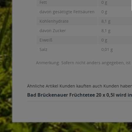
Fett
0 g
davon gesättigte Fettsäuren
0 g
Kohlenhydrate
8,1 g
davon Zucker
8,1 g
Eiweiß
0 g
Salz
0,01 g
Anmerkung: Sofern nicht anders angegeben, ist
Ähnliche Artikel
Kunden kauften auch
Kunden haben 
Bad Brückenauer Früchtetee 20 x 0,5l wird i