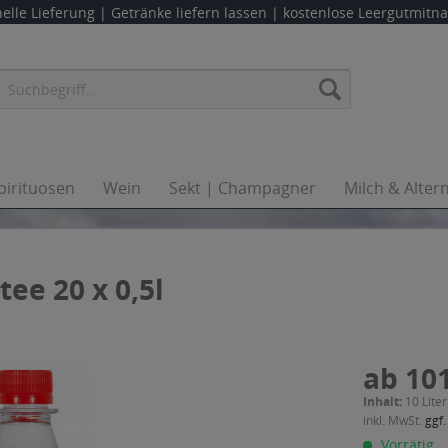
elle Lieferung |
Getränke liefern lassen
| kostenlose Leergutmit
pirituosen
Wein
Sekt | Champagner
Milch & Alter
ee 20 x 0,5l
ab 101
Inhalt:
10 Liter
inkl. MwSt.
ggf.
Vorrätig