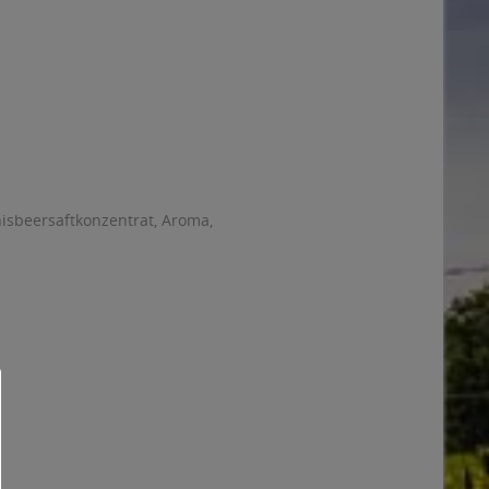
isbeersaftkonzentrat, Aroma,