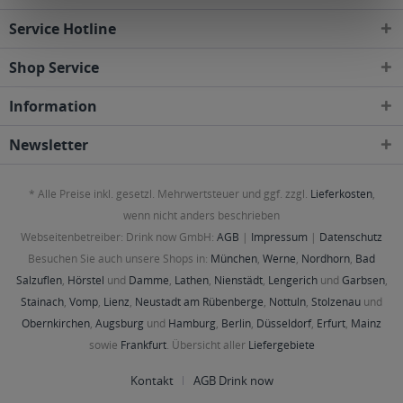
Service Hotline
Shop Service
Information
Newsletter
* Alle Preise inkl. gesetzl. Mehrwertsteuer und ggf. zzgl.
Lieferkosten
,
wenn nicht anders beschrieben
Webseitenbetreiber: Drink now GmbH:
AGB
|
Impressum
|
Datenschutz
Besuchen Sie auch unsere Shops in:
München
,
Werne
,
Nordhorn
,
Bad
Salzuflen
,
Hörstel
und
Damme
,
Lathen
,
Nienstädt
,
Lengerich
und
Garbsen
,
Stainach
,
Vomp
,
Lienz
,
Neustadt am Rübenberge
,
Nottuln
,
Stolzenau
und
Obernkirchen
,
Augsburg
und
Hamburg
,
Berlin
,
Düsseldorf
,
Erfurt
,
Mainz
sowie
Frankfurt
. Übersicht aller
Liefergebiete
Kontakt
AGB Drink now