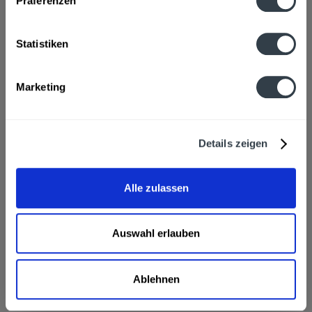
Präferenzen
Gespritzter Apfelwein aus 75% Apfelwein und 25%
Quellwasser. Enthält SULFITE
mehr
Statistiken
Hersteller
Kelterei Heil OHG, An Den Obstwiesen, 35789 Weilmünster
Marketing
mehr
Alkoholgehalt
Details zeigen
4,0% vol
mehr
Ähnliche Artikel
Alle zulassen
Kunden haben sich ebenfalls angesehen
Auswahl erlauben
Heil Gude Stoff Sauergespritzt 24 x 0,33l wird in den
folgenden Regionen, Städten, Orten und Postleitzahl-
Gebieten geliefert
Ablehnen