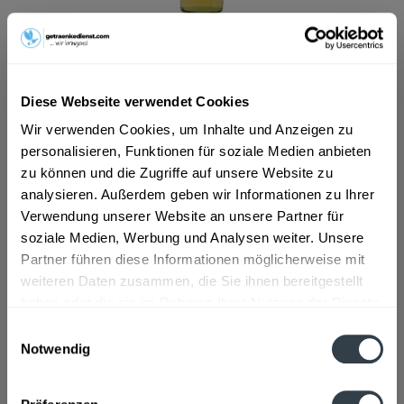
ab 19,49 € *
Inhalt:
7.92 Liter (2,46 € * / 1 Liter)
inkl. MwSt.
ggf. zzgl. Erschwerniszuschlag
Diese Webseite verwendet Cookies
Vorrätig
MEHRWEG
Wir verwenden Cookies, um Inhalte und Anzeigen zu
personalisieren, Funktionen für soziale Medien anbieten
+3,42 € Pfand
zu können und die Zugriffe auf unsere Website zu
analysieren. Außerdem geben wir Informationen zu Ihrer
In den
Warenkorb
Verwendung unserer Website an unsere Partner für
soziale Medien, Werbung und Analysen weiter. Unsere
Artikel-Nr.:
26995
Partner führen diese Informationen möglicherweise mit
Verfügbar in:
weiteren Daten zusammen, die Sie ihnen bereitgestellt
haben oder die sie im Rahmen Ihrer Nutzung der Dienste
Beschreibung
gesammelt haben.
Einwilligungsauswahl
mehr
Notwendig
Datenschutzbestimmungen
Zutaten und Allergene