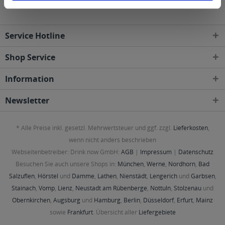
Service Hotline
Shop Service
Information
Newsletter
* Alle Preise inkl. gesetzl. Mehrwertsteuer und ggf. zzgl.
Lieferkosten
,
wenn nicht anders beschrieben
Webseitenbetreiber: Drink now GmbH:
AGB
|
Impressum
|
Datenschutz
Besuchen Sie auch unsere Shops in:
München
,
Werne
,
Nordhorn
,
Bad
Salzuflen
,
Hörstel
und
Damme
,
Lathen
,
Nienstädt
,
Lengerich
und
Garbsen
,
Stainach
,
Vomp
,
Lienz
,
Neustadt am Rübenberge
,
Nottuln
,
Stolzenau
und
Obernkirchen
,
Augsburg
und
Hamburg
,
Berlin
,
Düsseldorf
,
Erfurt
,
Mainz
sowie
Frankfurt
. Übersicht aller
Liefergebiete