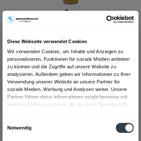
ab 9,59 € *
Inhalt:
6.75 Liter (1,42 € * / 1 Liter)
inkl. MwSt.
ggf. zzgl. Erschwerniszuschlag
Diese Webseite verwendet Cookies
Vorrätig
MEHRWEG
Wir verwenden Cookies, um Inhalte und Anzeigen zu
personalisieren, Funktionen für soziale Medien anbieten
+2,85 € Pfand
zu können und die Zugriffe auf unsere Website zu
analysieren. Außerdem geben wir Informationen zu Ihrer
In den
Warenkorb
Verwendung unserer Website an unsere Partner für
soziale Medien, Werbung und Analysen weiter. Unsere
Artikel-Nr.:
27424
Partner führen diese Informationen möglicherweise mit
Verfügbar in:
weiteren Daten zusammen, die Sie ihnen bereitgestellt
haben oder die sie im Rahmen Ihrer Nutzung der Dienste
Beschreibung
gesammelt haben.
Einwilligungsauswahl
mehr
Notwendig
Datenschutzbestimmungen