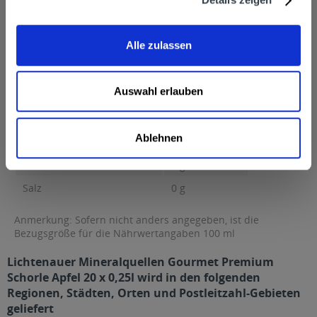
Brennwert 27 kcal / 115 kJ Fett 0 g davon gesättigte Fettsäuren
0 g Kohlenhydrate...
mehr
Alle zulassen
Brennwert
27 kcal / 115 kJ
Fett
0 g
Auswahl erlauben
davon gesättigte Fettsäuren
0 g
Kohlenhydrate
6,1 g
Ablehnen
davon Zucker
6,1 g
Eiweiß
0 g
Salz
0 g
Anmerkung: Sofern nicht anders angegeben, ist die
Bezugsgröße für die Nährwertangaben 100 ml
Lichtenauer Mineralquellen Gourmet Premium
Schorle Apfel 20 x 0,25l wird in den folgenden
Regionen, Städten, Orten und Postleitzahl-Gebieten
geliefert