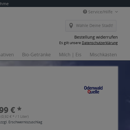
nahme
Service/Hilfe
Wähle Deine Stadt!
Bestellung widerrufen
Es gilt unsere
Datenschutzerklärung
nativen
Bio-Getränke
Milch | Eis
Mischkästen
H
99 € *
 (0,92 € * / 1 Liter)
 zzgl. Erschwerniszuschlag