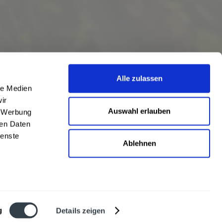
Alle zulassen
le Medien
ir
Auswahl erlauben
, Werbung
ren Daten
ienste
Ablehnen
eschrieben
len
,
Hörstel
und
Damme
,
Lathen
,
Nienstädt
,
Lengerich
und
Garbsen
,
urt
,
Mainz
sowie
Frankfurt
. Übersicht aller
Liefergebiete
g
Details zeigen