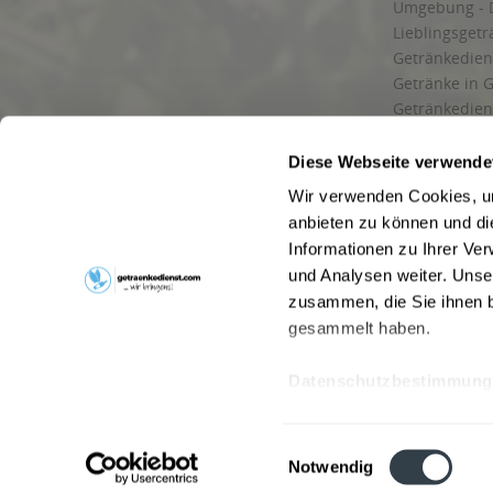
Umgebung - 
Lieblingsget
Getränkediens
Getränke in G
Getränkedien
zuverlässige
und Umgebu
Diese Webseite verwende
Getränkeliefe
Wir verwenden Cookies, um
Liefergebiet
anbieten zu können und di
Lieferservice
Informationen zu Ihrer Ve
Wir liefern G
und Analysen weiter. Unse
Kontakt
zusammen, die Sie ihnen b
Newsletter
gesammelt haben.
Datenschutzbestimmung
* Alle Pre
Webseitenbetreiber: Drink now GmbH:
AGB
|
Impressum
|
Datensc
Einwilligungsauswahl
Stainach
,
Vomp
,
Lienz
,
Neustadt am Rübenberge
,
Nottu
Notwendig