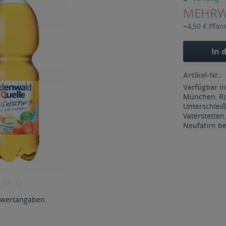
MEHR
+4,50 € Pfan
In 
Artikel-Nr.:
Verfügbar in
München
,
R
Unterschlei
Vaterstetten
Neufahrn bei
wertangaben