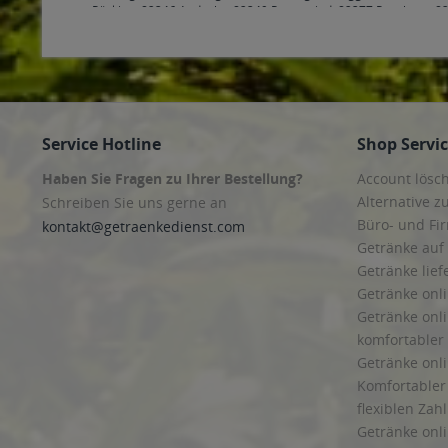
Pöcking
,
82346 Andechs
,
82349 Pentenried
,
82377 Penzberg
,
82
83043 Bad Aibling
,
83052 Bruckmühl
,
83059 Kolbermoor
,
83071
Maitenbeth
,
83561 Ramerberg
,
83569 Vogtareuth
,
83607 Holzk
Wackersberg
,
83679 Sachsenkam
,
83703 Gmund am Tegernse
Freising
,
85376 Hetzenhausen
,
85386 Eching
,
85399 Hallbergm
Kirchheim bei München
,
85560 Ebersberg
,
85567 Bruck, Grafin
Zorneding
,
85609 Aschheim
,
85614 Kirchseeon
,
85617 Aßling
,
8
Anzing
,
85649 Brunnthal
,
85652 Pliening
,
85653 Aying
,
85658 E
Service Hotline
Shop Servi
85716 Unterschleißheim
,
85737 Ismaning
,
85748 Garching bei
Haben Sie Fragen zu Ihrer Bestellung?
Account lösc
Alternative z
Schreiben Sie uns gerne an
Büro- und F
kontakt@getraenkedienst.com
Getränke auf
Getränke lief
Getränke onli
Getränke onli
komfortabler 
Getränke onli
Komfortabler 
flexiblen Zah
Getränke onl