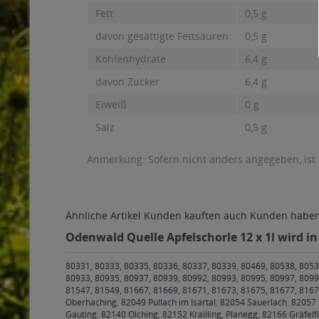
Fett
0,5 g
davon gesättigte Fettsäuren
0,5 g
Kohlenhydrate
6,4 g
davon Zucker
6,4 g
Eiweiß
0 g
Salz
0,5 g
Anmerkung: Sofern nicht anders angegeben, ist
Ähnliche Artikel
Kunden kauften auch
Kunden haben 
Odenwald Quelle Apfelschorle 12 x 1l wird in
80331, 80333, 80335, 80336, 80337, 80339, 80469, 80538, 8053
80933, 80935, 80937, 80939, 80992, 80993, 80995, 80997, 8099
81547, 81549, 81667, 81669, 81671, 81673, 81675, 81677, 816
Oberhaching
,
82049 Pullach im Isartal
,
82054 Sauerlach
,
82057 
Gauting
,
82140 Olching
,
82152 Krailling, Planegg
,
82166 Gräfelf