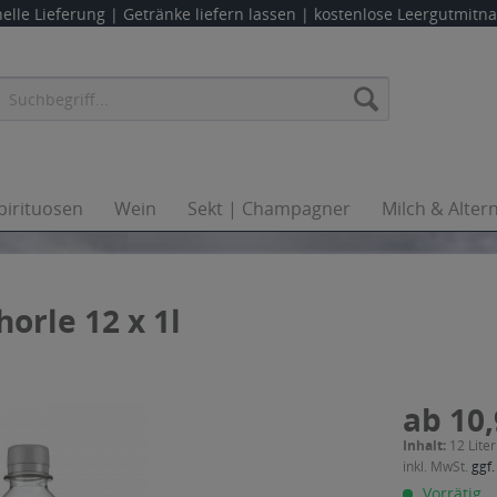
elle Lieferung |
Getränke liefern lassen
| kostenlose Leergutmit
pirituosen
Wein
Sekt | Champagner
Milch & Alter
orle 12 x 1l
ab 10,
Inhalt:
12 Liter
inkl. MwSt.
ggf.
Vorrätig