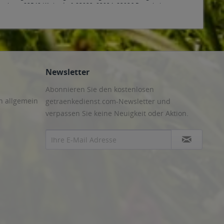
rasburg
,
82549 Königsdorf
,
83022, 83024, 83026 Rosenheim
,
nenfeld
,
83550 Emmering
,
83553 Frauenneuharting
,
83558
6 Valley
,
83627 Warngau
,
83629 Weyarn
,
83646 Bad Tölz,
4 Röhrmoos
,
85354, 85356 Freising
,
85375 Neufahrn bei
ing
,
85467 Neuching
,
85521 Ottobrunn
,
85540 Haar
,
85551
ng
,
85591 Vaterstetten
,
85598 Baldham
,
85599 Parsdorf
,
85604
iegertsbrunn
,
85640 Putzbrunn
,
85643 Steinhöring
,
85646
den
,
85665 Moosach
,
85667 Oberpframmern
,
85669 Pastetten
,
Newsletter
Abonnieren Sie den kostenlosen
n allgemein
getraenkedienst.com-Newsletter und
verpassen Sie keine Neuigkeit oder Aktion.