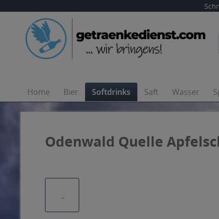
Schn
Home
Bier
Softdrinks
Saft
Wasser
S
Odenwald Quelle Apfelsch