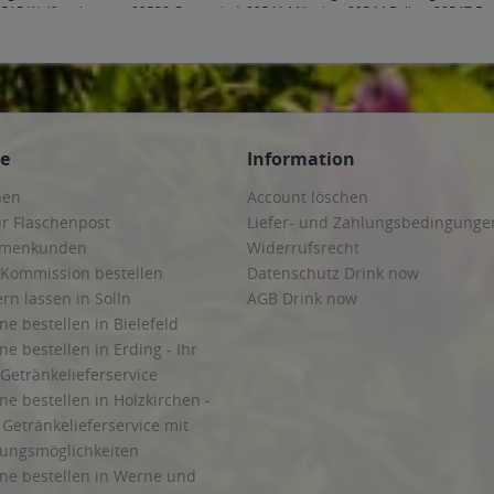
515 Wolfratshausen
,
82538 Geretsried
,
82541 Münsing
,
82544 Egling
,
82547 Eu
 Stephanskirchen
,
83075 Bad Feilnbach
,
83104 Tuntenhausen
,
83109 Großkaroli
irchen
,
83620 Feldkirchen-Westerham
,
83623 Dietramszell
,
83624 Otterfing
,
8362
e
,
83714 Miesbach
,
83737 Irschenberg
,
85221 Dachau
,
85232 Bergkirchen
,
8524
oos
,
85435 Erding
,
85445 Oberding
,
85452 Moosinning
,
85457 Wörth
,
85464 Fins
g bei München
,
85570 Markt Schwaben, Ottenhofen
,
85579 Neubiberg
,
85586 Poi
5622 Feldkirchen
,
85625 Baiern, Glonn
,
85630 Grasbrunn
,
85635 Höhenkirchen-S
gmating
,
85659 Forstern
,
85661 Forstinning
,
85662 Hohenbrunn
,
85664 Hohenlin
ce
Information
 München
,
85757 Karlsfeld
,
85764 Oberschleißheim
,
85774 Unterföhring
hen
Account löschen
ur Flaschenpost
Liefer- und Zahlungsbedingunge
irmenkunden
Widerrufsrecht
 Kommission bestellen
Datenschutz Drink now
ern lassen in Solln
AGB Drink now
ne bestellen in Bielefeld
ne bestellen in Erding - Ihr
Getränkelieferservice
ne bestellen in Holzkirchen -
Getränkelieferservice mit
lungsmöglichkeiten
ine bestellen in Werne und