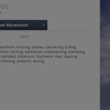
WEG
d
den
Warenkorb
30850
:
osenheim
,
Freising
,
Dachau
,
Germering
,
Erding
,
ßheim
,
Olching
,
Geretsried
,
Unterhaching
,
Starnberg
,
,
Karlsfeld
,
Ottobrunn
,
Puchheim
,
Haar
,
Gauting
,
 Freising
,
Andechs
,
Anzing