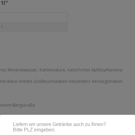
1l"
 l
iches Mineralwasser, Kohlensäure, natürliches Apfelsaftaroma
sind diese mittels Großbuchstaben besonders hervorgehoben
nheim/Bergstraße