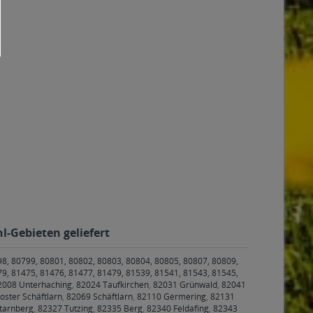
l-Gebieten geliefert
98, 80799, 80801, 80802, 80803, 80804, 80805, 80807, 80809,
79, 81475, 81476, 81477, 81479, 81539, 81541, 81543, 81545,
2008 Unterhaching
,
82024 Taufkirchen
,
82031 Grünwald
,
82041
oster Schäftlarn
,
82069 Schäftlarn
,
82110 Germering
,
82131
tarnberg
,
82327 Tutzing
,
82335 Berg
,
82340 Feldafing
,
82343