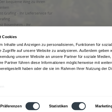
Der bequeme Weg zu Ihren
ränken
t Grafing - Ihr Lieferservice für
rafing
st Rosenheim - Ihr
r Getränkeservice in Rosenheim
ng
t Cookies
rung in Starnberg
 Inhalte und Anzeigen zu personalisieren, Funktionen für sozia
e Zugriffe auf unsere Website zu analysieren. Außerdem geben w
 für Getränke
rwendung unserer Website an unsere Partner für soziale Medien
etränke
re Partner führen diese Informationen möglicherweise mit weite
ereitgestellt haben oder die sie im Rahmen Ihrer Nutzung der D
en
ise inkl. gesetzl. Mehrwertsteuer und ggf. zzgl.
Lieferkosten
, wenn nicht anders b
hutz
Besuchen Sie auch unsere Shops in:
München
,
Werne
,
Nordhorn
,
Bad Salzuf
ln
,
Stolzenau
und
Obernkirchen
,
Augsburg
und
Hamburg
,
Berlin
,
Düsseldorf
,
Erf
Präferenzen
Statistiken
Marketin