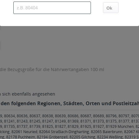
 die Bezugsgröße für die Nährwertangaben 100 ml
sich ebenfalls angesehen
 den folgenden Regionen, Städten, Orten und Postleitzah
9, 80634, 80636, 80637, 80638, 80639, 80686, 80687, 80689, 80796, 80797, 807
9, 81241, 81243, 81245, 81247, 81249, 81369, 81371, 81373, 81375, 81377, 813
79, 81735, 81737, 81739, 81825, 81827, 81829, 81925, 81927, 81929 München
,
8
Icking
,
82061 Neuried
,
82064 Straßlach-Dingharting
,
82065 Baierbrunn
,
82067 Kl
ing
,
82178 Puchheim
,
82194 Gröbenzell
,
82205 Gilching
,
82234 Weßling
,
82319 S