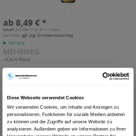
ab 8,49 € *
Inhalt:
8.4 Liter (1,01 € * / 1 Liter)
inkl. MwSt.
ggf. zzgl. Erschwerniszuschlag
Vorrätig
MEHRWEG
+3,30 € Pfand
In den
Warenkorb
Artikel-Nr.:
33247
Verfügbar in:
Diese Webseite verwendet Cookies
Wir verwenden Cookies, um Inhalte und Anzeigen zu
Beschreibung
personalisieren, Funktionen für soziale Medien anbieten
mehr
zu können und die Zugriffe auf unsere Website zu
"Silberbrunnen Apfelschorle 12 x 0,7l"
analysieren. Außerdem geben wir Informationen zu Ihrer