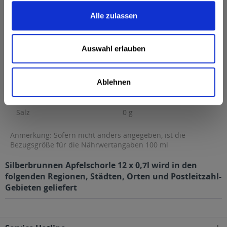
Brennwert
24 kcal / 101 kJ
Alle zulassen
Fett
0 g
davon gesättigte Fettsäuren
0 g
Auswahl erlauben
Kohlenhydrate
5,3 g
davon Zucker
5,3 g
Ablehnen
Eiweiß
0 g
Salz
0 g
Anmerkung: Sofern nicht anders angegeben, ist die
Bezugsgröße für die Nährwertangaben 100 ml
Silberbrunnen Apfelschorle 12 x 0,7l wird in den
folgenden Regionen, Städten, Orten und Postleitzahl-
Gebieten geliefert