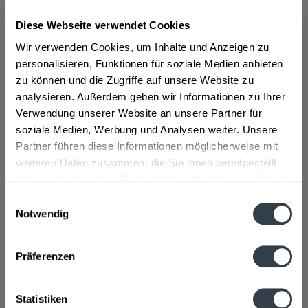
Diese Webseite verwendet Cookies
ab 145,19 € *
Wir verwenden Cookies, um Inhalte und Anzeigen zu
Inhalt:
4.2 Liter (34,57 € * / 1 Liter)
personalisieren, Funktionen für soziale Medien anbieten
inkl. MwSt.
ggf. zzgl. Erschwerniszuschlag
zu können und die Zugriffe auf unsere Website zu
Vorrätig
analysieren. Außerdem geben wir Informationen zu Ihrer
Verwendung unserer Website an unsere Partner für
In den
Warenkorb
soziale Medien, Werbung und Analysen weiter. Unsere
Partner führen diese Informationen möglicherweise mit
Artikel-Nr.:
33994
weiteren Daten zusammen, die Sie ihnen bereitgestellt
Verfügbar in:
haben oder die sie im Rahmen Ihrer Nutzung der Dienste
gesammelt haben.
Einwilligungsauswahl
Beschreibung
Notwendig
mehr
Datenschutzbestimmungen
Präferenzen
Hersteller
Borco Marken Import Matthiesen GmbH & Co. KG,
Winsbergring 12-22, 22525 Hamburg, Deutschland
mehr
Statistiken