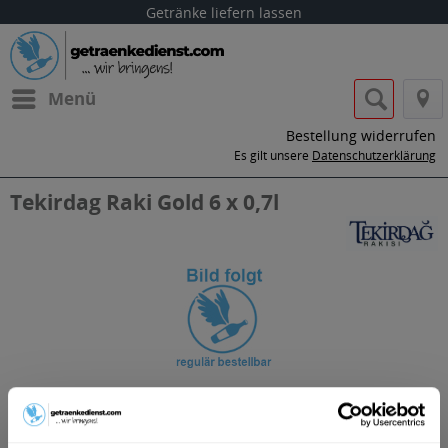
Getränke liefern lassen
Menü
Bestellung widerrufen
Es gilt unsere
Datenschutzerklärung
Tekirdag Raki Gold 6 x 0,7l