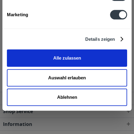
Alkoholgehalt
Marketing
45,0% vol
mehr
Ähnliche Artikel
Details zeigen
Kunden haben sich ebenfalls angesehen
Alle zulassen
Tekirdag Raki Gold 6 x 0,7l wird in den folgenden
Regionen, Städten, Orten und Postleitzahl-Gebieten
geliefert
Auswahl erlauben
Ablehnen
Service Hotline
Shop Service
Information