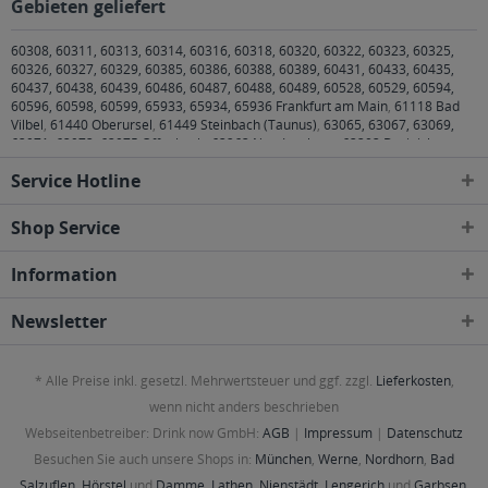
Gebieten geliefert
60308, 60311, 60313, 60314, 60316, 60318, 60320, 60322, 60323, 60325,
60326, 60327, 60329, 60385, 60386, 60388, 60389, 60431, 60433, 60435,
60437, 60438, 60439, 60486, 60487, 60488, 60489, 60528, 60529, 60594,
60596, 60598, 60599, 65933, 65934, 65936 Frankfurt am Main
,
61118 Bad
Vilbel
,
61440 Oberursel
,
61449 Steinbach (Taunus)
,
63065, 63067, 63069,
63071, 63073, 63075 Offenbach
,
63263 Neu-Isenburg
,
63303 Dreieich
,
63450, 63452, 63454, 63456, 63457 Hanau
,
63477 Maintal
,
63486
Service Hotline
Bruchköbel
,
63505 Langenselbold
,
63517 Rodenbach
,
63526 Erlensee
,
63543
Neuberg
,
63546 Hammersbach
,
65760 Eschborn
Shop Service
Information
Newsletter
* Alle Preise inkl. gesetzl. Mehrwertsteuer und ggf. zzgl.
Lieferkosten
,
wenn nicht anders beschrieben
Webseitenbetreiber: Drink now GmbH:
AGB
|
Impressum
|
Datenschutz
Besuchen Sie auch unsere Shops in:
München
,
Werne
,
Nordhorn
,
Bad
Salzuflen
,
Hörstel
und
Damme
,
Lathen
,
Nienstädt
,
Lengerich
und
Garbsen
,