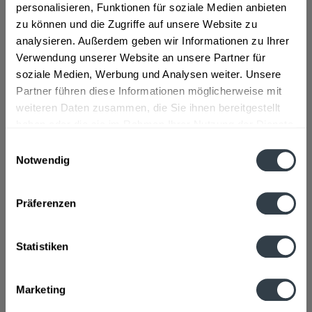
sanften Alkoholentzug bleibt der...
mehr
personalisieren, Funktionen für soziale Medien anbieten
zu können und die Zugriffe auf unsere Website zu
"Flötzinger Weißbier alkoholfrei 20 x 0,5l"
analysieren. Außerdem geben wir Informationen zu Ihrer
"Unbeschwerter Genuss, leicht und erfrischend. Durch den
Verwendung unserer Website an unsere Partner für
sanften Alkoholentzug bleibt der typische
soziale Medien, Werbung und Analysen weiter. Unsere
Weißbiergeschmack erhalten - "ein richtiges Bier" aber ohne
Partner führen diese Informationen möglicherweise mit
Alkohol. Der ideale Durstlöscher für Sportler. Reich an
weiteren Daten zusammen, die Sie ihnen bereitgestellt
Mineralien und Spurenelementen. Isotonisch und kalo-
haben oder die sie im Rahmen Ihrer Nutzung der Dienste
rienreduziert!" so der Hersteller.
gesammelt haben.
Einwilligungsauswahl
Notwendig
Flaschengröße:
0,5 l
Datenschutzbestimmungen
Fragen zum Artikel?
Präferenzen
Weitere Artikel von Flötzinger
Zutaten und Allergene
Wasser, GERSTENMALZ, Weizenmalz, Hopfen, Hefe
mehr
Statistiken
Wasser, GERSTENMALZ, Weizenmalz, Hopfen, Hefe
Anmerkung: Sofern Allergene vorhanden sind, sind diese
Marketing
mittels Großbuchstaben besonders hervorgehoben