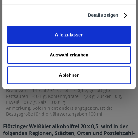
Hersteller
Flötzinger Brauerei Franz Stegmüller GmbH & Co. KG, Herzog-
Details zeigen
Heinrich-Straße 7, 83022 Rosenheim,...
mehr
Flötzinger Brauerei Franz Stegmüller GmbH & Co. KG,
Herzog-Heinrich-Straße 7, 83022 Rosenheim, Deutschland,
Alle zulassen
Telefon:+49 8031 36630
Alkoholgehalt
< 0,5% vol
mehr
Auswahl erlauben
< 0,5% vol
Nährwertangaben
Ablehnen
Brennwert - 14 kcal / 61 kJ; Fett - < 0,1 g; gesättigte Fettsäuren -
< 0,1 g; Kohlenhydrate -...
mehr
Brennwert - 14 kcal / 61 kJ; Fett - < 0,1 g; gesättigte
Fettsäuren - < 0,1 g; Kohlenhydrate - 2,28 g; Zucker - 0 g;
Eiweiß - 0,67 g; Salz - 0,001 g
Anmerkung: Sofern nicht anders angegeben, ist die
Bezugsgröße für die Nährwertangaben 100 ml
Flötzinger Weißbier alkoholfrei 20 x 0,5l wird in den
folgenden Regionen, Städten, Orten und Postleitzahl-