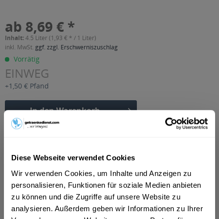
ab 8,69 € *
Inhalt:
4.5 Liter (1,93 € * / 1 Liter)
inkl. MwSt.
ggf. zzgl. Erschwerniszuschlag
Vorrätig
EINWEG
+1,50 € Pfand
In den
Warenkorb
Artikel-Nr.:
34523
Verfügbar in:
Diese Webseite verwendet Cookies
Beschreibung
Wir verwenden Cookies, um Inhalte und Anzeigen zu
mehr
personalisieren, Funktionen für soziale Medien anbieten
"Volvic Essence Gurke-Minze 6 x 0,75l"
zu können und die Zugriffe auf unsere Website zu
analysieren. Außerdem geben wir Informationen zu Ihrer
Geschmacksrichtung:
Gurke, Minze