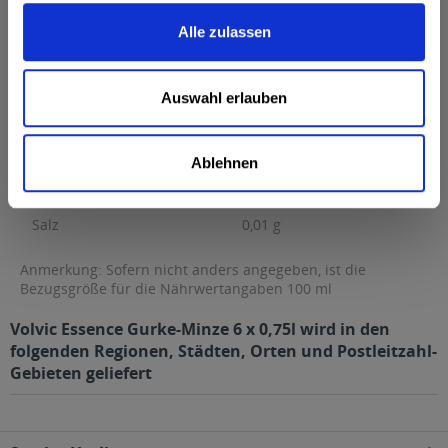
Brennwert
2 kcal / 6 kJ
Alle zulassen
Fett
0 g
davon gesättigte Fettsäuren
0 g
Auswahl erlauben
Kohlenhydrate
0 g
davon Zucker
0 g
Ablehnen
Eiweiß
0 g
Salz
0,01 g
Anmerkung: Sofern nicht anders angegeben, ist die
Bezugsgröße für die Nährwertangaben 100 ml
Volvic Essence Gurke-Minze 6 x 0,75l wird in den
folgenden Regionen, Städten, Orten und Postleitzahl-
Gebieten geliefert