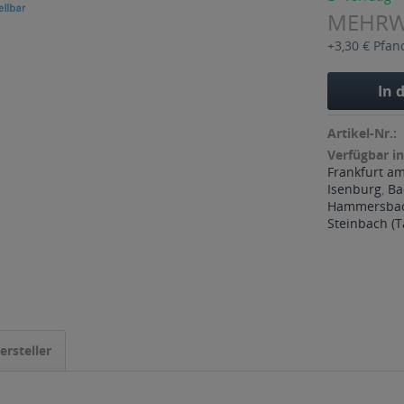
MEHR
+3,30 € Pfan
In 
Artikel-Nr.:
Verfügbar in
Frankfurt a
Isenburg
,
Ba
Hammersba
Steinbach (
ersteller