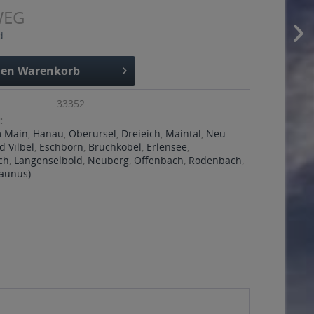
WEG
d
den
Warenkorb
33352
:
m Main
,
Hanau
,
Oberursel
,
Dreieich
,
Maintal
,
Neu-
d Vilbel
,
Eschborn
,
Bruchköbel
,
Erlensee
,
ch
,
Langenselbold
,
Neuberg
,
Offenbach
,
Rodenbach
,
Taunus)