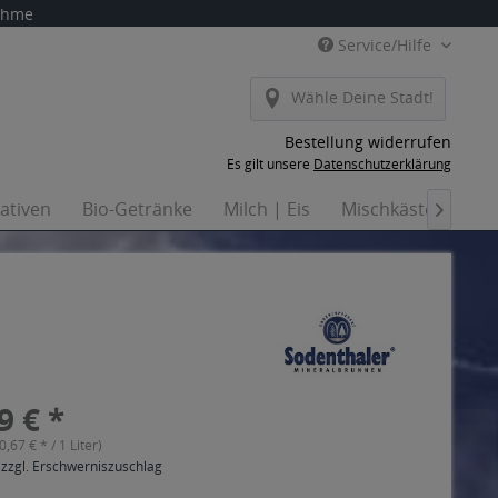
nahme
Service/Hilfe
Wähle Deine Stadt!
Bestellung widerrufen
Es gilt unsere
Datenschutzerklärung
nativen
Bio-Getränke
Milch | Eis
Mischkästen
Ha

9 € *
(0,67 € * / 1 Liter)
 zzgl. Erschwerniszuschlag