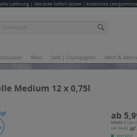
elle Lieferung |
Getränke liefern lassen
| kostenlose Leergutmit
pirituosen
Wein
Sekt | Champagner
Milch & Alter
le Medium 12 x 0,75l
ab 5,9
Inhalt:
9 Liter 
inkl. MwSt.
ggf.
Vorrätig