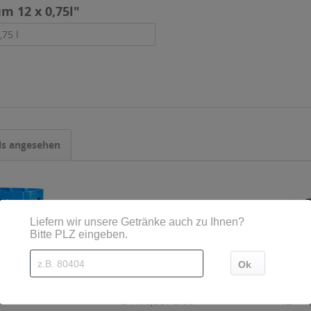
m 12 x 0,75l"
,75 l
ls angesehen
erlig 6 x 1,5l
Aqua Monaco Blau spritzig
Aqua Monaco
24 x 0,33l Glas
12 x 0