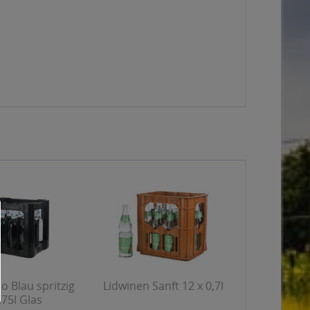
 Blau spritzig
Lidwinen Sanft 12 x 0,7l
,75l Glas