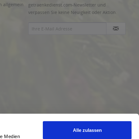
n allgemein
getraenkedienst.com-Newsletter und
verpassen Sie keine Neuigkeit oder Aktion.
Alle zulassen
le Medien