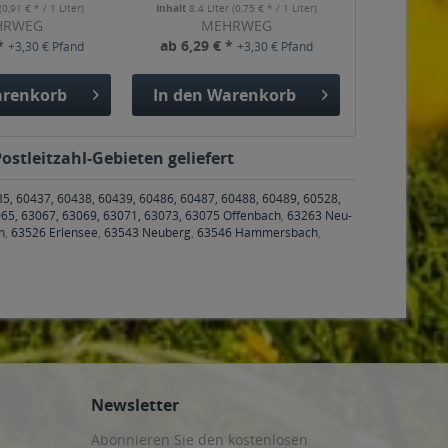
(0,91 € * / 1 Liter)
Inhalt
8.4 Liter
(0,75 € * / 1 Liter)
HRWEG
MEHRWEG
 *
ab 6,29 € *
+3,30 € Pfand
+3,30 € Pfand
renkorb
In den
Warenkorb
stleitzahl-Gebieten geliefert
35, 60437, 60438, 60439, 60486, 60487, 60488, 60489, 60528,
65, 63067, 63069, 63071, 63073, 63075 Offenbach
,
63263 Neu-
h
,
63526 Erlensee
,
63543 Neuberg
,
63546 Hammersbach
,
Newsletter
Abonnieren Sie den kostenlosen