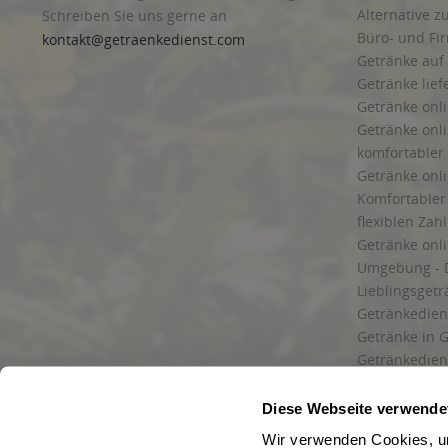
Alternative z
Schreiben Sie uns gerne an
Büro- und F
kontakt@getraenkedienst.com
Getränke auf
Getränke lief
Getränke onli
Getränke onli
komfortabler 
Getränke onli
Komfortabler 
flexiblen Zah
Getränke onl
Umgebung - 
Lieblingsget
Getränkediens
Getränke in G
Getränkedien
zuverlässige
und Umgebu
Diese Webseite verwende
Getränkeliefe
Wir verwenden Cookies, um