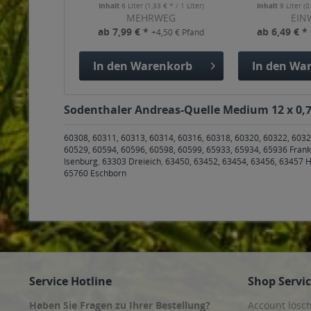
Inhalt
6 Liter
(1,33 € * / 1 Liter)
Inhalt
9 Liter
(0
MEHRWEG
EIN
ab 7,99 € *
ab 6,49 € *
+4,50 € Pfand
In den
Warenkorb
In den
War
Sodenthaler Andreas-Quelle Medium 12 x 0,75
60308, 60311, 60313, 60314, 60316, 60318, 60320, 60322, 6032
60529, 60594, 60596, 60598, 60599, 65933, 65934, 65936 Fran
Isenburg
,
63303 Dreieich
,
63450, 63452, 63454, 63456, 63457 
65760 Eschborn
Service Hotline
Shop Servi
Haben Sie Fragen zu Ihrer Bestellung?
Account lösc