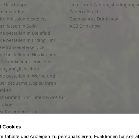
ur Flaschenpost
Liefer- und Zahlungsbedingunge
irmenkunden
Widerrufsrecht
 Kommission bestellen
Datenschutz Drink now
ern lassen in Solln
AGB Drink now
ne bestellen in Bielefeld
ne bestellen in Erding - Ihr
Getränkelieferservice
ne bestellen in Holzkirchen -
Getränkelieferservice mit
lungsmöglichkeiten
ine bestellen in Werne und
Der bequeme Weg zu Ihren
ränken
t Grafing - Ihr Lieferservice für
rafing
st Rosenheim - Ihr
r Getränkeservice in Rosenheim
ng
t Cookies
rung in Starnberg
 Inhalte und Anzeigen zu personalisieren, Funktionen für sozia