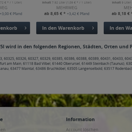
,72 € * / 1 Liter)
Inhalt
7.92 Liter
(1,09 € * / 1 Liter)
Inhalt
9 Liter
WEG
MEHRWEG
ME
ab 8,65 € *
ab 8,18 €
+3,00 € Pfand
+3,42 € Pfand
enkorb
In den
Warenkorb
In den
Wa
l wird in den folgenden Regionen, Städten, Orten und Po
3, 60325, 60326, 60327, 60329, 60385, 60386, 60388, 60389, 60431, 60433, 604
kfurt am Main
,
61118 Bad Vilbel
,
61440 Oberursel
,
61449 Steinbach (Taunus)
,
630
Hanau
,
63477 Maintal
,
63486 Bruchköbel
,
63505 Langenselbold
,
63517 Rodenbac
ce
Information
hen
Account löschen