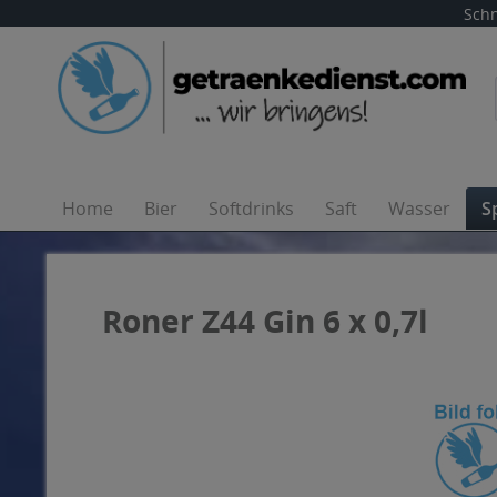
Schn
Home
Bier
Softdrinks
Saft
Wasser
S
Roner Z44 Gin 6 x 0,7l