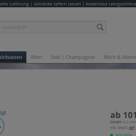
elle Lieferung |
Getränke liefern lassen
| kostenlose Leergutmit
pirituosen
Wein
Sekt | Champagner
Milch & Alter
ab 101
Inhalt:
4.2 Lite
inkl. MwSt.
ggf.
Vorrätig