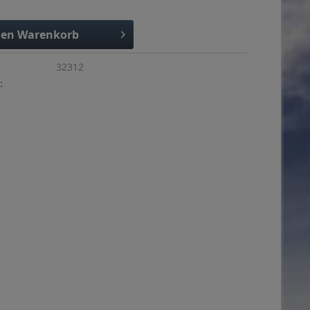
den
Warenkorb
32312
: