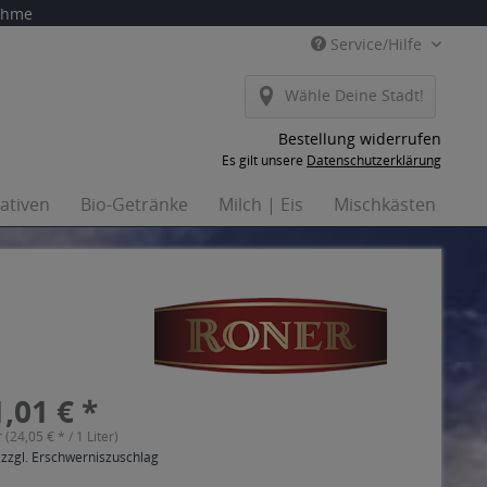
nahme
Service/Hilfe
Wähle Deine Stadt!
Bestellung widerrufen
Es gilt unsere
Datenschutzerklärung
nativen
Bio-Getränke
Milch | Eis
Mischkästen
Ha
,01 € *
r (24,05 € * / 1 Liter)
 zzgl. Erschwerniszuschlag