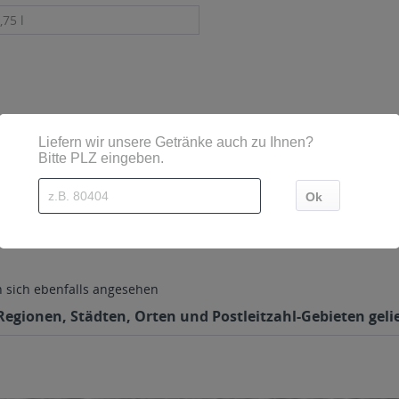
,75 l
 44, 39040 Tramin (BZ)
sich ebenfalls angesehen
 Regionen, Städten, Orten und Postleitzahl-Gebieten geli