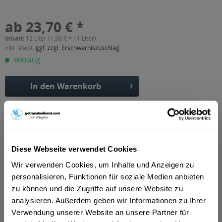
ab 23,70 € *
Inhalt:
12 Liter (1,98 € * / 1 Liter)
inkl. MwSt.
ggf. zzgl. Erschwerniszuschlag
Vorrätig
In den
Warenkorb
Artikel-Nr.:
37103
Verfügbar in:
Beschreibung
Diese Webseite verwendet Cookies
mehr
Wir verwenden Cookies, um Inhalte und Anzeigen zu
"Coca-Cola Zero 24 x 0,5l"
personalisieren, Funktionen für soziale Medien anbieten
zu können und die Zugriffe auf unsere Website zu
Flaschengröße:
0,5 l
analysieren. Außerdem geben wir Informationen zu Ihrer
Fragen zum Artikel?
Verwendung unserer Website an unsere Partner für
Weitere Artikel von Coca-Cola