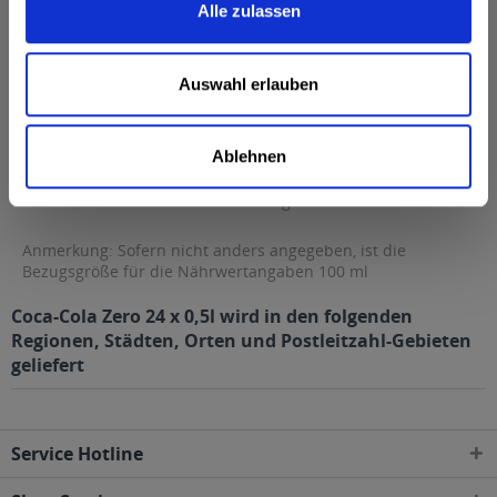
Alle zulassen
Fett
0 g
davon gesättigte Fettsäuren
0 g
Auswahl erlauben
Kohlenhydrate
9 g
davon Zucker
0 g
Ablehnen
Eiweiß
0 g
Salz
0 g
Anmerkung: Sofern nicht anders angegeben, ist die
Bezugsgröße für die Nährwertangaben 100 ml
Coca-Cola Zero 24 x 0,5l wird in den folgenden
Regionen, Städten, Orten und Postleitzahl-Gebieten
geliefert
Service Hotline