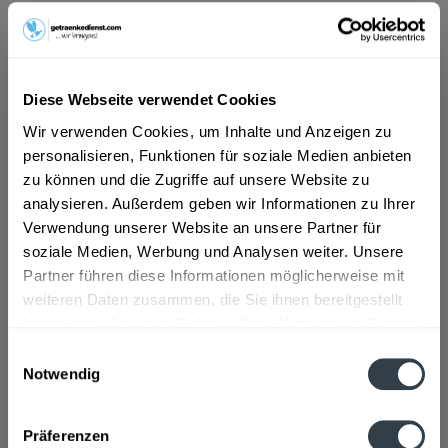
ab 10,89 € *
Inhalt:
10 Liter (1,09 € * / 1 Liter)
inkl. MwSt.
ggf. zzgl. Erschwerniszuschlag
Diese Webseite verwendet Cookies
Vorrätig
Wir verwenden Cookies, um Inhalte und Anzeigen zu
MEHRWEG
personalisieren, Funktionen für soziale Medien anbieten
+3,10 € Pfand
zu können und die Zugriffe auf unsere Website zu
analysieren. Außerdem geben wir Informationen zu Ihrer
In den
Warenkorb
Verwendung unserer Website an unsere Partner für
soziale Medien, Werbung und Analysen weiter. Unsere
Partner führen diese Informationen möglicherweise mit
Artikel-Nr.:
33363
weiteren Daten zusammen, die Sie ihnen bereitgestellt
Verfügbar in:
haben oder die sie im Rahmen Ihrer Nutzung der Dienste
Beschreibung
gesammelt haben.
Einwilligungsauswahl
mehr
Notwendig
Datenschutzbestimmungen
"Sodenthaler Gourmet 20 x 0,5l"
Flaschengröße:
0,5 l
Präferenzen