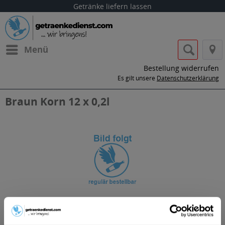
Getränke liefern lassen
Menü
Bestellung widerrufen
Es gilt unsere
Datenschutzerklärung
Braun Korn 12 x 0,2l