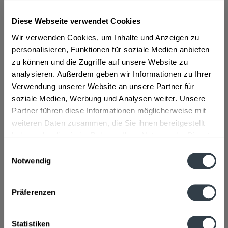
Diese Webseite verwendet Cookies
ab 37,89 € *
Wir verwenden Cookies, um Inhalte und Anzeigen zu
Inhalt:
2.4 Liter (15,79 € * / 1 Liter)
inkl. MwSt.
ggf. zzgl. Erschwerniszuschlag
personalisieren, Funktionen für soziale Medien anbieten
Vorrätig
zu können und die Zugriffe auf unsere Website zu
analysieren. Außerdem geben wir Informationen zu Ihrer
Verwendung unserer Website an unsere Partner für
In den
Warenkorb
soziale Medien, Werbung und Analysen weiter. Unsere
Partner führen diese Informationen möglicherweise mit
Artikel-Nr.:
23414
weiteren Daten zusammen, die Sie ihnen bereitgestellt
Verfügbar in:
haben oder die sie im Rahmen Ihrer Nutzung der Dienste
Beschreibung
gesammelt haben.
Einwilligungsauswahl
mehr
Notwendig
Datenschutzbestimmungen
"Braun Korn 12 x 0,2l"
Präferenzen
Flaschengröße:
0,2 - 0,33 l
Fragen zum Artikel?
Statistiken