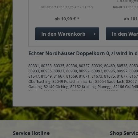
Fasslage
Haselnuss
Inhalt
0.7 Liter
(15,70 € * / 1 Liter)
Inhalt
3 Liter
(33
ab 10,99 € *
ab 101
In den
Warenkorb
In den
War
Echter Nordhäuser Doppelkorn 0,7l wird in d
80331, 80333, 80335, 80336, 80337, 80339, 80469, 80538, 8053
80933, 80935, 80937, 80939, 80992, 80993, 80995, 80997, 8099
81547, 81549, 81667, 81669, 81671, 81673, 81675, 81677, 816
Oberhaching
,
82049 Pullach im Isartal
,
82054 Sauerlach
,
82057 
Gauting
,
82140 Olching
,
82152 Krailling, Planegg
,
82166 Gräfelf
Pöcking
,
82346 Andechs
,
82349 Pentenried
,
82377 Penzberg
,
82
83043 Bad Aibling
,
83052 Bruckmühl
,
83059 Kolbermoor
,
83071
Maitenbeth
,
83561 Ramerberg
,
83569 Vogtareuth
,
83607 Holzk
Wackersberg
,
83679 Sachsenkam
,
83703 Gmund am Tegernse
Freising
,
85376 Hetzenhausen
,
85386 Eching
,
85399 Hallbergm
Kirchheim bei München
,
85560 Ebersberg
,
85567 Bruck, Grafin
Zorneding
,
85609 Aschheim
,
85614 Kirchseeon
,
85617 Aßling
,
8
Anzing
,
85649 Brunnthal
,
85652 Pliening
,
85653 Aying
,
85658 E
Service Hotline
Shop Servi
85716 Unterschleißheim
,
85737 Ismaning
,
85748 Garching bei