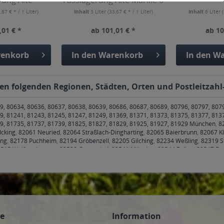
rung Alte
Fasslagerung Alte Marille 6
 6 x 0,5l
x 0,5l
,67 € * / 1 Liter)
Inhalt
3 Liter
(33,67 € * / 1 Liter)
Inhalt
6 Liter
(
,01 € *
ab 101,01 € *
ab 10
enkorb
In den
Warenkorb
In den
Wa
en folgenden Regionen, Städten, Orten und Postleitzahl-
9, 80634, 80636, 80637, 80638, 80639, 80686, 80687, 80689, 80796, 80797, 807
9, 81241, 81243, 81245, 81247, 81249, 81369, 81371, 81373, 81375, 81377, 813
79, 81735, 81737, 81739, 81825, 81827, 81829, 81925, 81927, 81929 München
,
8
Icking
,
82061 Neuried
,
82064 Straßlach-Dingharting
,
82065 Baierbrunn
,
82067 Kl
ing
,
82178 Puchheim
,
82194 Gröbenzell
,
82205 Gilching
,
82234 Weßling
,
82319 S
515 Wolfratshausen
,
82538 Geretsried
,
82541 Münsing
,
82544 Egling
,
82547 Eu
 Stephanskirchen
,
83075 Bad Feilnbach
,
83104 Tuntenhausen
,
83109 Großkaroli
irchen
,
83620 Feldkirchen-Westerham
,
83623 Dietramszell
,
83624 Otterfing
,
8362
e
,
83714 Miesbach
,
83737 Irschenberg
,
85221 Dachau
,
85232 Bergkirchen
,
8524
oos
,
85435 Erding
,
85445 Oberding
,
85452 Moosinning
,
85457 Wörth
,
85464 Fins
g bei München
,
85570 Markt Schwaben, Ottenhofen
,
85579 Neubiberg
,
85586 Poi
5622 Feldkirchen
,
85625 Baiern, Glonn
,
85630 Grasbrunn
,
85635 Höhenkirchen-S
gmating
,
85659 Forstern
,
85661 Forstinning
,
85662 Hohenbrunn
,
85664 Hohenlin
ce
Information
 München
,
85757 Karlsfeld
,
85764 Oberschleißheim
,
85774 Unterföhring
,
99084, 9