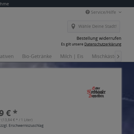
nahme
Service/Hilfe
Wähle Deine Stadt!
Bestellung widerrufen
Es gilt unsere
Datenschutzerklärung
nativen
Bio-Getränke
Milch | Eis
Mischkästen
Ha

9 € *
r (13,84 € * / 1 Liter)
 zzgl. Erschwerniszuschlag