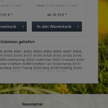
1l
16,84 € * / 1 Liter)
Inhalt
0.5 Liter
(20,38 € * / 1 Liter)
1,01 € *
ab 10,19 € *
renkorb
In den
Warenkorb
Gebieten geliefert
98, 80799, 80801, 80802, 80803, 80804, 80805, 80807, 80809,
79, 81475, 81476, 81477, 81479, 81539, 81541, 81543, 81545,
2008 Unterhaching
,
82024 Taufkirchen
,
82031 Grünwald
,
82041
oster Schäftlarn
,
82069 Schäftlarn
,
82110 Germering
,
82131
tarnberg
,
82327 Tutzing
,
82335 Berg
,
82340 Feldafing
,
82343
rasburg
,
82549 Königsdorf
,
83022, 83024, 83026 Rosenheim
,
nenfeld
,
83550 Emmering
,
83553 Frauenneuharting
,
83558
6 Valley
,
83627 Warngau
,
83629 Weyarn
,
83646 Bad Tölz,
4 Röhrmoos
,
85354, 85356 Freising
,
85375 Neufahrn bei
ing
,
85467 Neuching
,
85521 Ottobrunn
,
85540 Haar
,
85551
ng
,
85591 Vaterstetten
,
85598 Baldham
,
85599 Parsdorf
,
85604
iegertsbrunn
,
85640 Putzbrunn
,
85643 Steinhöring
,
85646
den
,
85665 Moosach
,
85667 Oberpframmern
,
85669 Pastetten
,
Newsletter
9085, 99086, 99087, 99089, 99091, 99092, 99094, 99096,