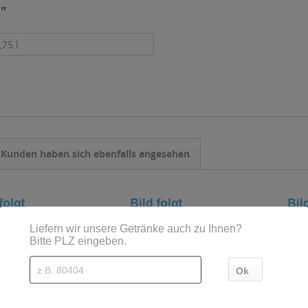
l"
,75 l
Kunden haben sich ebenfalls angesehen
chnaps
Alpenschnaps
Alpenschnap