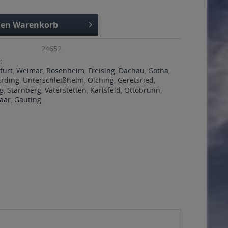
den
Warenkorb
24652
:
furt
,
Weimar
,
Rosenheim
,
Freising
,
Dachau
,
Gotha
,
Erding
,
Unterschleißheim
,
Olching
,
Geretsried
,
g
,
Starnberg
,
Vaterstetten
,
Karlsfeld
,
Ottobrunn
,
aar
,
Gauting