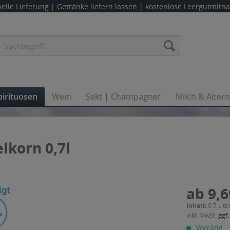
elle Lieferung |
Getränke liefern lassen
| kostenlose Leergutmit
pirituosen
Wein
Sekt | Champagner
Milch & Alter
lkorn 0,7l
ab 9,6
Inhalt:
0.7 Lite
inkl. MwSt.
ggf.
Vorrätig