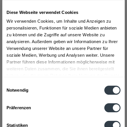
Diese Webseite verwendet Cookies
ab 7,79 € *
Wir verwenden Cookies, um Inhalte und Anzeigen zu
Inhalt:
0.7 Liter (11,13 € * / 1 Liter)
inkl. MwSt.
ggf. zzgl. Erschwerniszuschlag
personalisieren, Funktionen für soziale Medien anbieten
Vorrätig
zu können und die Zugriffe auf unsere Website zu
analysieren. Außerdem geben wir Informationen zu Ihrer
Verwendung unserer Website an unsere Partner für
In den
Warenkorb
soziale Medien, Werbung und Analysen weiter. Unsere
Partner führen diese Informationen möglicherweise mit
Artikel-Nr.:
29961
weiteren Daten zusammen, die Sie ihnen bereitgestellt
Verfügbar in:
haben oder die sie im Rahmen Ihrer Nutzung der Dienste
Beschreibung
gesammelt haben.
Einwilligungsauswahl
mehr
Notwendig
Datenschutzbestimmungen
"Meckelnburger Güstrower Korn 0,7l"
Präferenzen
Flaschengröße:
0,7 - 0,75 l
Fragen zum Artikel?
Statistiken