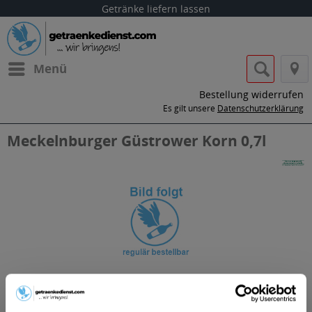
Getränke liefern lassen
Menü
Bestellung widerrufen
Es gilt unsere
Datenschutzerklärung
Meckelnburger Güstrower Korn 0,7l