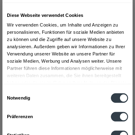
ab 101,01 € *
Diese Webseite verwendet Cookies
Inhalt:
0.7 Liter (144,30 € * / 1 Liter)
Wir verwenden Cookies, um Inhalte und Anzeigen zu
inkl. MwSt.
ggf. zzgl. Erschwerniszuschlag
personalisieren, Funktionen für soziale Medien anbieten
Vorrätig
zu können und die Zugriffe auf unsere Website zu
analysieren. Außerdem geben wir Informationen zu Ihrer
In den
Warenkorb
Verwendung unserer Website an unsere Partner für
soziale Medien, Werbung und Analysen weiter. Unsere
Artikel-Nr.:
31644
Partner führen diese Informationen möglicherweise mit
Verfügbar in:
weiteren Daten zusammen, die Sie ihnen bereitgestellt
haben oder die sie im Rahmen Ihrer Nutzung der Dienste
Beschreibung
gesammelt haben.
Einwilligungsauswahl
mehr
Notwendig
"Prinz Alte Williams Christ Birne 0,7l"
Datenschutzbestimmungen
Geschmacksrichtung:
Birne
Präferenzen
Flaschengröße:
0,7 - 0,75 l