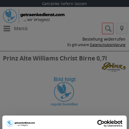
Getränke liefern lassen
Menü
Bestellung widerrufen
Es gilt unsere
Datenschutzerklärung
Prinz Alte Williams Christ Birne 0,7l