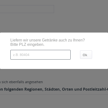
 2, Dessau- Mildensee
sich ebenfalls angesehen
en folgenden Regionen, Städten, Orten und Postleitzahl-