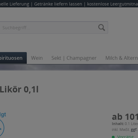
elle Lieferung |
Getränke liefern lassen
| kostenlose Leergutmit
pirituosen
Wein
Sekt | Champagner
Milch & Alter
ikör 0,1l
ab 101
Inhalt:
0.1 Lite
inkl. MwSt.
ggf.
Vorrätig