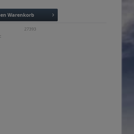
den
Warenkorb
27393
: