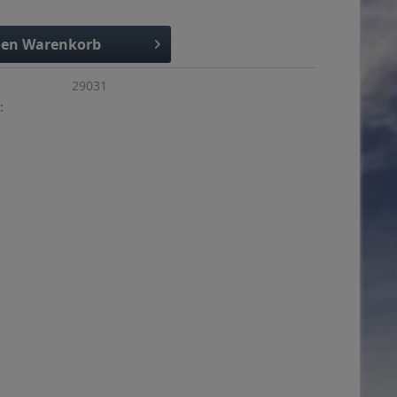
den
Warenkorb
29031
: