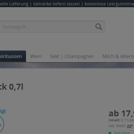
elle Lieferung |
Getränke liefern lassen
| kostenlose Leergutmit
pirituosen
Wein
Sekt | Champagner
Milch & Alter
k 0,7l
ab 17,
Inhalt:
0.7 Lite
inkl. MwSt.
ggf.
Vorrätig