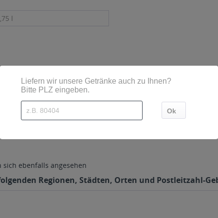
,75 l
berger Str. 1, 92318 D-Neumarkt in der Oberpfalz, Telefon: 0918
sich ebenfalls angesehen
olgenden Regionen, Städten, Orten und Postleitzahl-Gebi