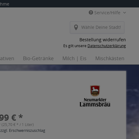
nahme
Service/Hilfe
Wähle Deine Stadt!
Bestellung widerrufen
Es gilt unsere
Datenschutzerklärung
nativen
Bio-Getränke
Milch | Eis
Mischkästen
Ha
99 € *
r (25,70 € * / 1 Liter)
 zzgl. Erschwerniszuschlag