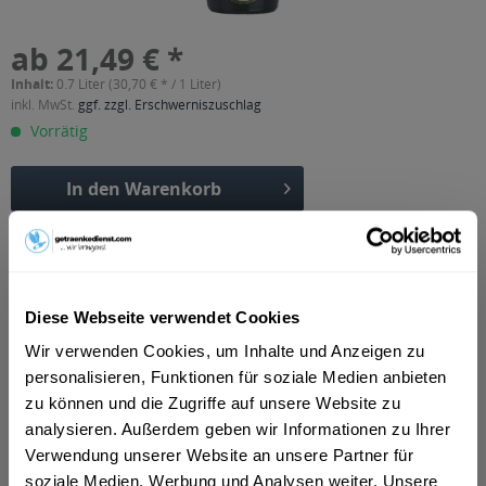
ab 21,49 € *
Inhalt:
0.7 Liter (30,70 € * / 1 Liter)
inkl. MwSt.
ggf. zzgl. Erschwerniszuschlag
Vorrätig
In den
Warenkorb
Artikel-Nr.:
13133
Verfügbar in:
Erfurt
,
Weimar
,
Gotha
,
Alkersleben, Arnstadt, Bösleben-
Wüllersleben, Dornheim, Osthausen-Wülfershausen,
Diese Webseite verwendet Cookies
Wachsenburggemeinde, Wipfratal, Witzleben
,
Apfelstädt,
Wir verwenden Cookies, um Inhalte und Anzeigen zu
Gamstädt, Ingersleben, Neudietendorf, Nottleben
,
Bad
Langensalza, Behringen, Bothenheilingen, Issersheilingen,
personalisieren, Funktionen für soziale Medien anbieten
Kirchheilingen, Kleinwelsbach, Mülverstedt, Neunheilingen,
zu können und die Zugriffe auf unsere Website zu
Schönstedt, Sundhausen, Tottleben, Weberstedt
,
Ballstädt,
analysieren. Außerdem geben wir Informationen zu Ihrer
Brüheim, Bufleben, Ebenheim, Emleben, Eschenbergen,
Friedrichswerth, Friemar, Goldbach, Grabsleben,
Verwendung unserer Website an unsere Partner für
Günthersleben, Haina, Hochheim, Molschleben, Mühlberg,
soziale Medien, Werbung und Analysen weiter. Unsere