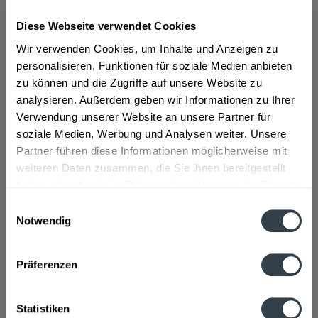
Diese Webseite verwendet Cookies
ab 12,39 € *
Wir verwenden Cookies, um Inhalte und Anzeigen zu
Inhalt:
0.7 Liter (17,70 € * / 1 Liter)
personalisieren, Funktionen für soziale Medien anbieten
inkl. MwSt.
ggf. zzgl. Erschwerniszuschlag
zu können und die Zugriffe auf unsere Website zu
Vorrätig
analysieren. Außerdem geben wir Informationen zu Ihrer
Verwendung unserer Website an unsere Partner für
In den
Warenkorb
soziale Medien, Werbung und Analysen weiter. Unsere
Partner führen diese Informationen möglicherweise mit
Artikel-Nr.:
13313
weiteren Daten zusammen, die Sie ihnen bereitgestellt
Verfügbar in:
haben oder die sie im Rahmen Ihrer Nutzung der Dienste
gesammelt haben.
Einwilligungsauswahl
Beschreibung
Notwendig
mehr
Datenschutzbestimmungen
Präferenzen
Hersteller
DE KUYPER ROYAL DISTILLERS, BUITENHAVENWEG 98 - 3113
BE SCHIEDAM - THE NETHERLANDS
mehr
Statistiken