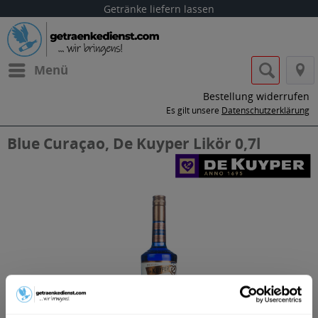
Getränke liefern lassen
Menü
Bestellung widerrufen
Es gilt unsere
Datenschutzerklärung
Blue Curaçao, De Kuyper Likör 0,7l