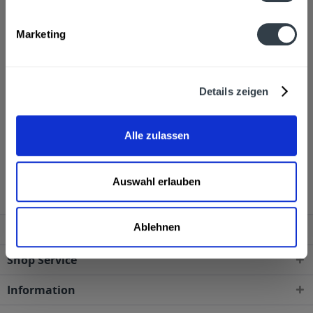
Alkoholgehalt
Marketing
20,0% vol
mehr
Ähnliche Artikel
Details zeigen
Kunden haben sich ebenfalls angesehen
Alle zulassen
Blue Curaçao, De Kuyper Likör 0,7l wird in den
folgenden Regionen, Städten, Orten und Postleitzahl-
Gebieten geliefert
Auswahl erlauben
Ablehnen
Service Hotline
Shop Service
Information