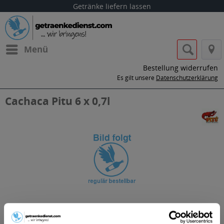
Getränke liefern lassen
Menü
Bestellung widerrufen
Es gilt unsere
Datenschutzerklärung
Cachaca Pitu 6 x 0,7l