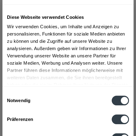
ab 98,47 € *
Diese Webseite verwendet Cookies
Inhalt:
4.2 Liter (23,45 € * / 1 Liter)
Wir verwenden Cookies, um Inhalte und Anzeigen zu
inkl. MwSt.
ggf. zzgl. Erschwerniszuschlag
personalisieren, Funktionen für soziale Medien anbieten
Vorrätig
zu können und die Zugriffe auf unsere Website zu
analysieren. Außerdem geben wir Informationen zu Ihrer
In den
Warenkorb
Verwendung unserer Website an unsere Partner für
soziale Medien, Werbung und Analysen weiter. Unsere
Artikel-Nr.:
31406
Partner führen diese Informationen möglicherweise mit
Verfügbar in:
weiteren Daten zusammen, die Sie ihnen bereitgestellt
haben oder die sie im Rahmen Ihrer Nutzung der Dienste
Beschreibung
gesammelt haben.
Einwilligungsauswahl
mehr
Notwendig
Datenschutzbestimmungen
Zutaten und Allergene
Präferenzen
Wasser, Zuckerrohr, Hefe
mehr