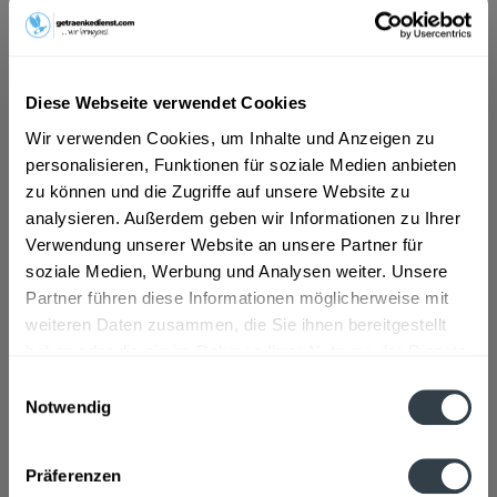
ab 11,90 € *
Inhalt:
1 Liter
Diese Webseite verwendet Cookies
inkl. MwSt.
ggf. zzgl. Erschwerniszuschlag
Vorrätig
Wir verwenden Cookies, um Inhalte und Anzeigen zu
personalisieren, Funktionen für soziale Medien anbieten
In den
Warenkorb
zu können und die Zugriffe auf unsere Website zu
analysieren. Außerdem geben wir Informationen zu Ihrer
Verwendung unserer Website an unsere Partner für
Artikel-Nr.:
13199
soziale Medien, Werbung und Analysen weiter. Unsere
Verfügbar in:
Garmisch-Partenkirchen
,
Farchant
,
Grainau
,
Klais
,
Krün
,
Partner führen diese Informationen möglicherweise mit
Mittenwald
,
Oberau
,
Wallgau
weiteren Daten zusammen, die Sie ihnen bereitgestellt
haben oder die sie im Rahmen Ihrer Nutzung der Dienste
Beschreibung
gesammelt haben.
mehr
Einwilligungsauswahl
Notwendig
"Edelkirschlikör 1l"
Datenschutzbestimmungen
Präferenzen
Geschmacksrichtung:
Kirsche