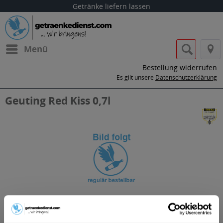
Getränke liefern lassen
Menü
Bestellung widerrufen
Es gilt unsere
Datenschutzerklärung
Geuting Red Kiss 0,7l