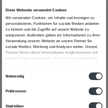
Diese Webseite verwendet Cookies
ab 101,01 € *
Wir verwenden Cookies, um Inhalte und Anzeigen zu
Inhalt:
0.7 Liter (144,30 € * / 1 Liter)
inkl. MwSt.
ggf. zzgl. Erschwerniszuschlag
personalisieren, Funktionen für soziale Medien anbieten
Vorrätig
zu können und die Zugriffe auf unsere Website zu
analysieren. Außerdem geben wir Informationen zu Ihrer
Verwendung unserer Website an unsere Partner für
In den
Warenkorb
soziale Medien, Werbung und Analysen weiter. Unsere
Partner führen diese Informationen möglicherweise mit
Artikel-Nr.:
25973
weiteren Daten zusammen, die Sie ihnen bereitgestellt
Verfügbar in:
haben oder die sie im Rahmen Ihrer Nutzung der Dienste
Beschreibung
gesammelt haben.
Einwilligungsauswahl
mehr
Notwendig
Datenschutzbestimmungen
"Geuting Red Kiss 0,7l"
Präferenzen
Flaschengröße:
0,7 - 0,75 l
Fragen zum Artikel?
Statistiken