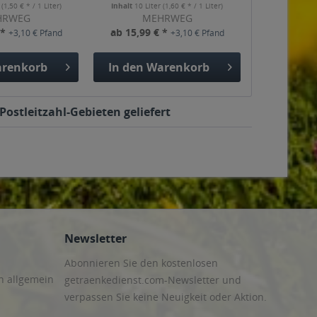
r
(1,50 € * / 1 Liter)
Inhalt
10 Liter
(1,60 € * / 1 Liter)
HRWEG
MEHRWEG
 *
ab 15,99 € *
+3,10 € Pfand
+3,10 € Pfand
renkorb
In den
Warenkorb
ostleitzahl-Gebieten geliefert
Newsletter
Abonnieren Sie den kostenlosen
n allgemein
getraenkedienst.com-Newsletter und
verpassen Sie keine Neuigkeit oder Aktion.