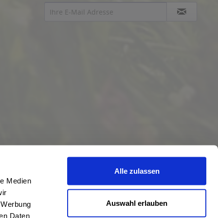
Alle zulassen
le Medien
ir
Auswahl erlauben
, Werbung
ren Daten