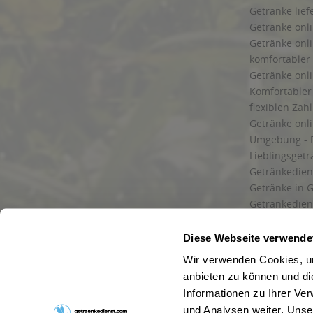
Getränke lief
Getränke onli
Getränke onli
komfortabler 
Getränke onli
Komfortabler 
flexiblen Zah
Getränke onl
Umgebung - 
Lieblingsget
Getränkediens
Getränke in G
Getränkedien
zuverlässige
und Umgebu
Diese Webseite verwende
Getränkeliefe
Wir verwenden Cookies, um
Liefergebiet
anbieten zu können und di
Lieferservice
Informationen zu Ihrer Ve
Wir liefern G
und Analysen weiter. Unse