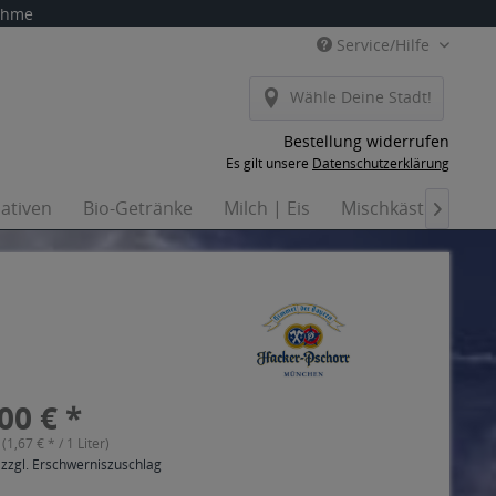
nahme
Service/Hilfe
Wähle Deine Stadt!
Bestellung widerrufen
Es gilt unsere
Datenschutzerklärung
nativen
Bio-Getränke
Milch | Eis
Mischkästen
Ha

00 € *
 (1,67 € * / 1 Liter)
 zzgl. Erschwerniszuschlag