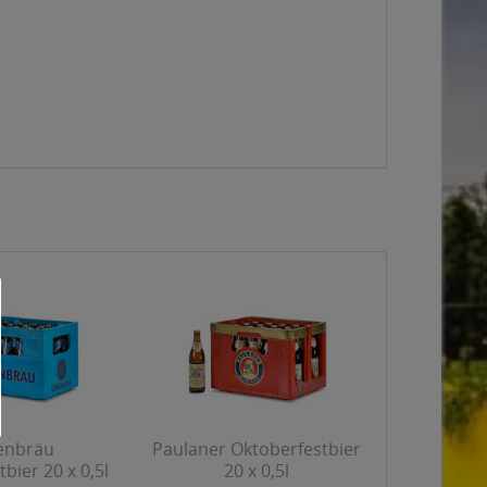
enbräu
Paulaner Oktoberfestbier
bier 20 x 0,5l
20 x 0,5l