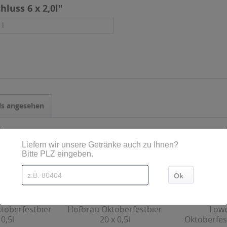
luss 6 x 2,0l"
 l
ls angesehen
toberfestbier
Hofbräu Oktoberfestbier
Löw
 0,5l
20 x 0,5l
Oktoberfest