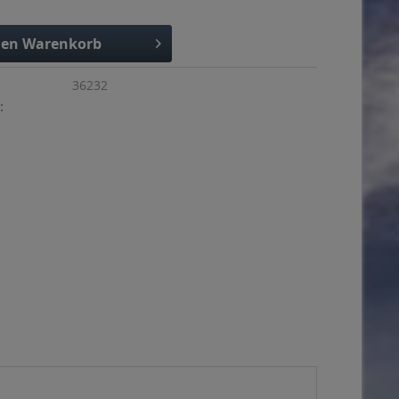
den
Warenkorb
36232
: