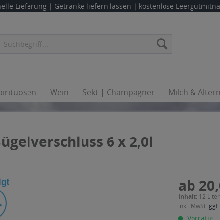
elle Lieferung |
Getränke liefern lassen
| kostenlose Leergutmit
pirituosen
Wein
Sekt | Champagner
Milch & Alter
gelverschluss 6 x 2,0l
ab 20,
Inhalt:
12 Liter
inkl. MwSt.
ggf.
Vorrätig