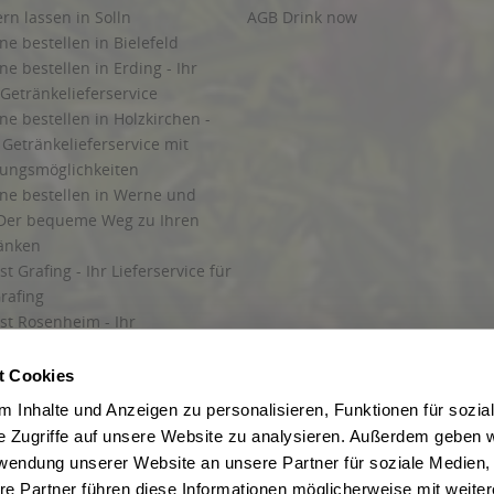
ern lassen in Solln
AGB Drink now
ne bestellen in Bielefeld
ne bestellen in Erding - Ihr
Getränkelieferservice
ne bestellen in Holzkirchen -
Getränkelieferservice mit
lungsmöglichkeiten
ine bestellen in Werne und
Der bequeme Weg zu Ihren
ränken
t Grafing - Ihr Lieferservice für
rafing
st Rosenheim - Ihr
r Getränkeservice in Rosenheim
ng
t Cookies
rung in Starnberg
 Inhalte und Anzeigen zu personalisieren, Funktionen für sozia
e Zugriffe auf unsere Website zu analysieren. Außerdem geben w
 für Getränke
rwendung unserer Website an unsere Partner für soziale Medien
etränke
re Partner führen diese Informationen möglicherweise mit weite