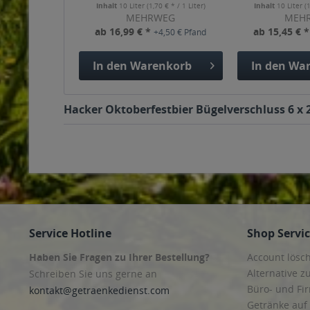
0,5l
Inhalt
10 Liter
(1,70 € * / 1 Liter)
Inhalt
10 Liter
(
MEHRWEG
MEH
ab 16,99 € *
ab 15,45 € 
+4,50 € Pfand
In den
Warenkorb
In den
War
Hacker Oktoberfestbier Bügelverschluss 6 x 2
Service Hotline
Shop Servi
Haben Sie Fragen zu Ihrer Bestellung?
Account lösc
Alternative z
Schreiben Sie uns gerne an
Büro- und F
kontakt@getraenkedienst.com
Getränke auf