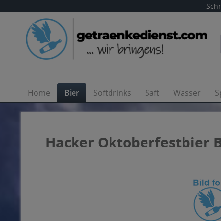
Schn
Home
Bier
Softdrinks
Saft
Wasser
S
Hacker Oktoberfestbier Bü