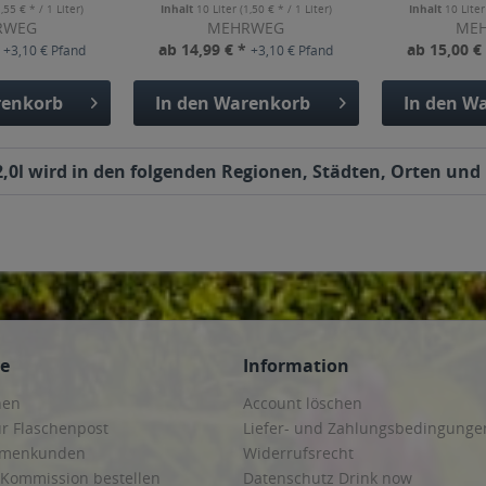
1,55 € * / 1 Liter)
Inhalt
10 Liter
(1,50 € * / 1 Liter)
Inhalt
10 Lite
RWEG
MEHRWEG
ME
*
ab 14,99 € *
ab 15,00 €
+3,10 € Pfand
+3,10 € Pfand
enkorb
In den
Warenkorb
In den
Wa
,0l wird in den folgenden Regionen, Städten, Orten und P
ce
Information
hen
Account löschen
ur Flaschenpost
Liefer- und Zahlungsbedingunge
irmenkunden
Widerrufsrecht
 Kommission bestellen
Datenschutz Drink now