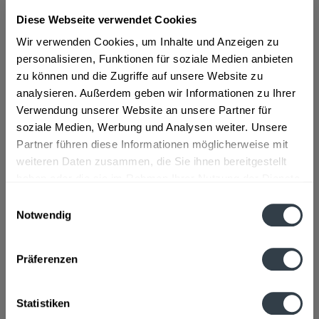
Diese Webseite verwendet Cookies
ab 174,89 € *
Wir verwenden Cookies, um Inhalte und Anzeigen zu
Inhalt:
4.2 Liter (41,64 € * / 1 Liter)
personalisieren, Funktionen für soziale Medien anbieten
inkl. MwSt.
ggf. zzgl. Erschwerniszuschlag
zu können und die Zugriffe auf unsere Website zu
Vorrätig
analysieren. Außerdem geben wir Informationen zu Ihrer
Verwendung unserer Website an unsere Partner für
In den
Warenkorb
soziale Medien, Werbung und Analysen weiter. Unsere
Partner führen diese Informationen möglicherweise mit
Artikel-Nr.:
26694
weiteren Daten zusammen, die Sie ihnen bereitgestellt
Verfügbar in:
haben oder die sie im Rahmen Ihrer Nutzung der Dienste
gesammelt haben.
Einwilligungsauswahl
Beschreibung
Notwendig
Datenschutzbestimmungen
mehr
Präferenzen
Hersteller
Lutzenburger GmbH, Scharfstraße 1, 84048 Mainburg
mehr
Statistiken