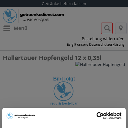
Getränke liefern lassen
Menü
Bestellung widerrufen
Es gilt unsere
Datenschutzerklärung
Hallertauer Hopfengold 12 x 0,35l