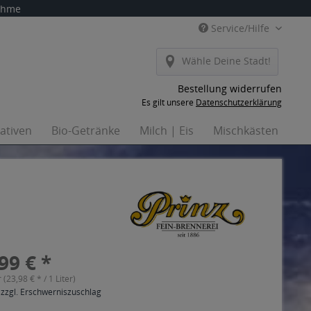
nahme
Service/Hilfe
Wähle Deine Stadt!
Bestellung widerrufen
Es gilt unsere
Datenschutzerklärung
nativen
Bio-Getränke
Milch | Eis
Mischkästen
Ha
99 € *
r (23,98 € * / 1 Liter)
 zzgl. Erschwerniszuschlag