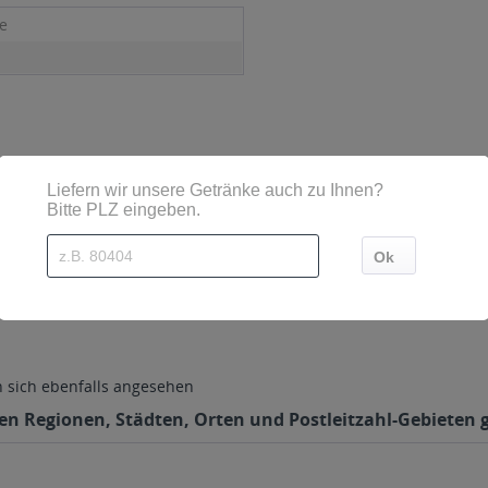
le
2 Hörbranz
sich ebenfalls angesehen
den Regionen, Städten, Orten und Postleitzahl-Gebieten g