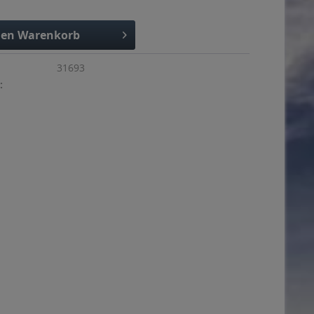
den
Warenkorb
31693
: