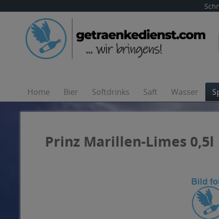
Schn
Home
Bier
Softdrinks
Saft
Wasser
S
Prinz Marillen-Limes 0,5l