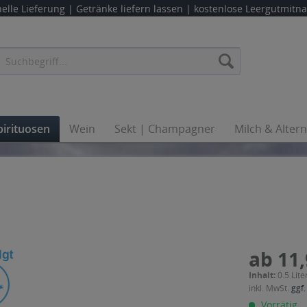
elle Lieferung |
Getränke liefern lassen
| kostenlose Leergutmit
pirituosen
Wein
Sekt | Champagner
Milch & Alter
ab 11,
Inhalt:
0.5 Lite
inkl. MwSt.
ggf.
Vorrätig