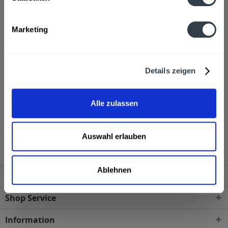
Hersteller
RAUCH Fruchtsäfte GmbH & Co OG, Langgasse 1, 6830 Rankweil
mehr
Marketing
RAUCH Fruchtsäfte GmbH & Co OG, Langgasse 1, 6830
Rankweil
Alkoholgehalt
Details zeigen
40,0% vol
mehr
40,0% vol
Alle zulassen
Rauch Mirabellenbrand 0,7l wird in den folgenden
Regionen, Städten, Orten und Postleitzahl-Gebieten
geliefert
Auswahl erlauben
Ablehnen
Service Hotline
Shop Service
Information