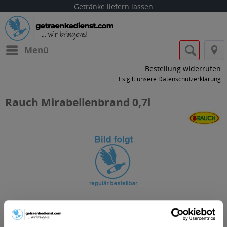
Getränke liefern lassen
Menü
Bestellung widerrufen
Es gilt unsere
Datenschutzerklärung
Rauch Mirabellenbrand 0,7l