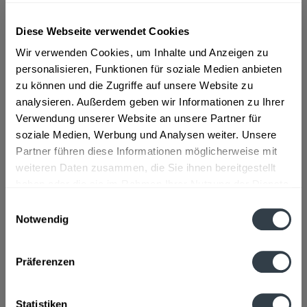
ab 13,79 € *
Diese Webseite verwendet Cookies
Wir verwenden Cookies, um Inhalte und Anzeigen zu
Inhalt:
0.7 Liter (19,70 € * / 1 Liter)
inkl. MwSt.
ggf. zzgl. Erschwerniszuschlag
personalisieren, Funktionen für soziale Medien anbieten
Vorrätig
zu können und die Zugriffe auf unsere Website zu
analysieren. Außerdem geben wir Informationen zu Ihrer
In den
Warenkorb
Verwendung unserer Website an unsere Partner für
soziale Medien, Werbung und Analysen weiter. Unsere
Partner führen diese Informationen möglicherweise mit
Artikel-Nr.:
31923
weiteren Daten zusammen, die Sie ihnen bereitgestellt
Verfügbar in:
haben oder die sie im Rahmen Ihrer Nutzung der Dienste
Beschreibung
gesammelt haben.
Einwilligungsauswahl
mehr
Notwendig
Datenschutzbestimmungen
"Rauch Mirabellenbrand 0,7l"
Präferenzen
Flaschengröße:
0,7 - 0,75 l
Fragen zum Artikel?
Weitere Artikel von Rauch
Statistiken