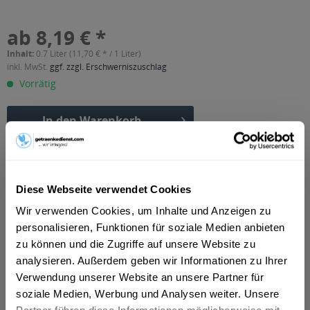
ab 8,19 € *
Inhalt:
0.7 Liter (11,70 € * / 1 Liter)
inkl. MwSt.
ggf. zzgl. Erschwerniszuschlag
Vorrätig
In den
Warenkorb
Artikel-Nr.:
29763
Verfügbar in:
Erfurt
,
Weimar
,
Gotha
,
Alkersleben, Arnstadt, Bösleben-
Diese Webseite verwendet Cookies
Wüllersleben, Dornheim, Osthausen-Wülfershausen,
Wir verwenden Cookies, um Inhalte und Anzeigen zu
Wachsenburggemeinde, Wipfratal, Witzleben
,
Apfelstädt,
Gamstädt, Ingersleben, Neudietendorf, Nottleben
,
Bad
personalisieren, Funktionen für soziale Medien anbieten
Langensalza, Behringen, Bothenheilingen, Issersheilingen,
zu können und die Zugriffe auf unsere Website zu
Kirchheilingen, Kleinwelsbach, Mülverstedt, Neunheilingen,
analysieren. Außerdem geben wir Informationen zu Ihrer
Schönstedt, Sundhausen, Tottleben, Weberstedt
,
Ballstädt,
Brüheim, Bufleben, Ebenheim, Emleben, Eschenbergen,
Verwendung unserer Website an unsere Partner für
Friedrichswerth, Friemar, Goldbach, Grabsleben,
soziale Medien, Werbung und Analysen weiter. Unsere
Günthersleben, Haina, Hochheim, Molschleben, Mühlberg,