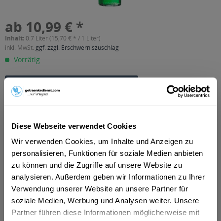
ab 10,99 € *
Inhalt:
0.7 Liter (15,70 € * / 1 Liter)
inkl. MwSt.
ggf. zzgl. Erschwerniszuschlag
Vorrätig
In den
Warenkorb
Artikel-Nr.:
13413
Verfügbar in:
Diese Webseite verwendet Cookies
Düsseldorf
,
Erfurt
,
Weimar
,
Hilden
,
Gotha
,
Erkrath
,
Alkersleben,
Arnstadt, Bösleben-Wüllersleben, Dornheim, Osthausen-
Wir verwenden Cookies, um Inhalte und Anzeigen zu
Wülfershausen, Wachsenburggemeinde, Wipfratal, Witzleben
,
personalisieren, Funktionen für soziale Medien anbieten
Apfelstädt, Gamstädt, Ingersleben, Neudietendorf, Nottleben
,
zu können und die Zugriffe auf unsere Website zu
Bad Langensalza, Behringen, Bothenheilingen, Issersheilingen,
analysieren. Außerdem geben wir Informationen zu Ihrer
Kirchheilingen, Kleinwelsbach, Mülverstedt, Neunheilingen,
Schönstedt, Sundhausen, Tottleben, Weberstedt
,
Ballstädt,
Verwendung unserer Website an unsere Partner für
Brüheim, Bufleben, Ebenheim, Emleben, Eschenbergen,
soziale Medien, Werbung und Analysen weiter. Unsere
Friedrichswerth, Friemar, Goldbach, Grabsleben,
Partner führen diese Informationen möglicherweise mit
Günthersleben, Haina, Hochheim, Molschleben, Mühlberg,