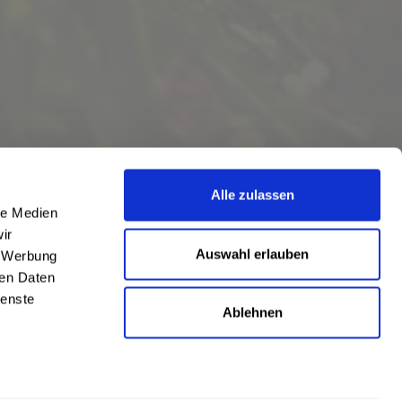
Alle zulassen
le Medien
ir
Auswahl erlauben
, Werbung
ren Daten
ienste
Ablehnen
eschrieben
len
,
Hörstel
und
Damme
,
Lathen
,
Nienstädt
,
Lengerich
und
Garbsen
,