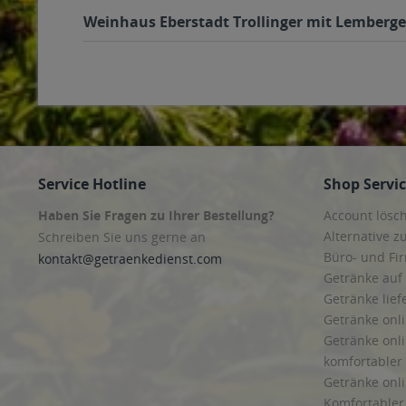
Weinhaus Eberstadt Trollinger mit Lemberger
Service Hotline
Shop Servi
Haben Sie Fragen zu Ihrer Bestellung?
Account lösc
Alternative z
Schreiben Sie uns gerne an
Büro- und F
kontakt@getraenkedienst.com
Getränke auf
Getränke lief
Getränke onli
Getränke onli
komfortabler 
Getränke onli
Komfortabler 