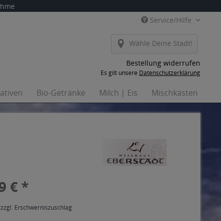
nahme
Service/Hilfe
Wähle Deine Stadt!
Bestellung widerrufen
Es gilt unsere
Datenschutzerklärung
nativen
Bio-Getränke
Milch | Eis
Mischkästen
Ha
9 € *
 zzgl. Erschwerniszuschlag