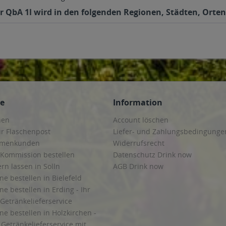
 QbA 1l wird in den folgenden Regionen, Städten, Orten 
ce
Information
hen
Account löschen
ur Flaschenpost
Liefer- und Zahlungsbedingunge
irmenkunden
Widerrufsrecht
 Kommission bestellen
Datenschutz Drink now
ern lassen in Solln
AGB Drink now
ne bestellen in Bielefeld
ne bestellen in Erding - Ihr
Getränkelieferservice
ne bestellen in Holzkirchen -
Getränkelieferservice mit