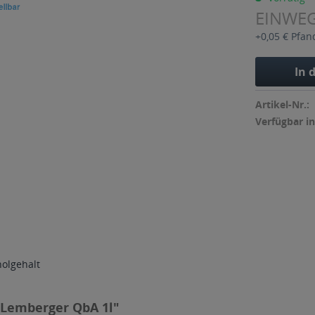
EINWE
+0,05 € Pfan
In 
Artikel-Nr.:
Verfügbar in
holgehalt
 Lemberger QbA 1l"