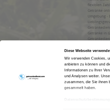
flexiblen Zah
Getränke onl
Umgebung - 
Lieblingsget
Getränkediens
Getränke in G
Getränkedien
zuverlässige
und Umgebu
Diese Webseite verwende
Getränkeliefe
Wir verwenden Cookies, um
Liefergebiet
anbieten zu können und di
Lieferservice
Informationen zu Ihrer Ve
Wir liefern G
und Analysen weiter. Unse
Kontakt
zusammen, die Sie ihnen b
Newsletter
gesammelt haben.
Datenschutzbestimmung
* Alle Pre
Webseitenbetreiber: Drink now GmbH:
AGB
|
Impressum
|
Datensc