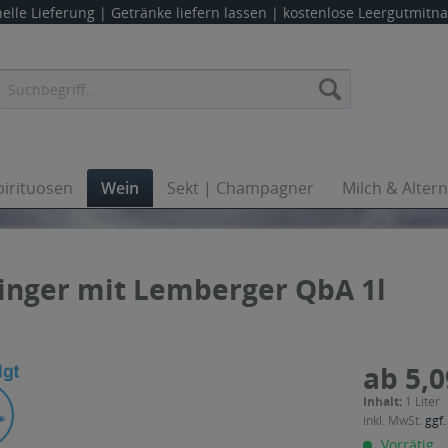
elle Lieferung |
Getränke liefern lassen
| kostenlose Leergutmit
pirituosen
Wein
Sekt | Champagner
Milch & Alter
linger mit Lemberger QbA 1l
ab 5,0
Inhalt:
1 Liter
inkl. MwSt.
ggf.
Vorrätig