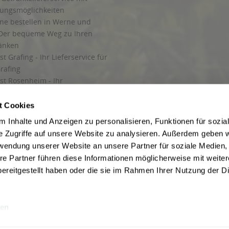
lungsmöglichkeiten
ine bestellen in Werne und
Der bequeme Weg zu Ihren
ränken
t Grafing - Ihr Lieferservice für
rafing
st Rosenheim - Ihr
r Getränkeservice in Rosenheim
ng
t Cookies
rung in Starnberg
 Inhalte und Anzeigen zu personalisieren, Funktionen für sozia
e Zugriffe auf unsere Website zu analysieren. Außerdem geben w
 für Getränke
rwendung unserer Website an unsere Partner für soziale Medien
etränke
re Partner führen diese Informationen möglicherweise mit weite
ereitgestellt haben oder die sie im Rahmen Ihrer Nutzung der D
en
ise inkl. gesetzl. Mehrwertsteuer und ggf. zzgl.
Lieferkosten
, wenn nicht anders b
hutz
Besuchen Sie auch unsere Shops in:
München
,
Werne
,
Nordhorn
,
Bad Salzuf