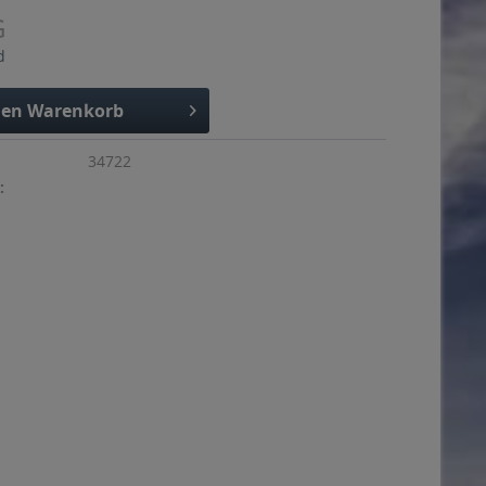
G
d
den
Warenkorb
34722
: