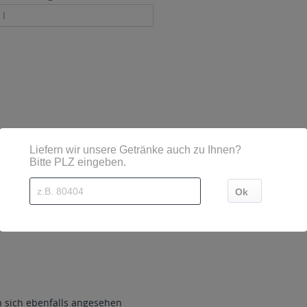
 l
sind diese mittels Großbuchstaben besonders hervorgehoben
 5, 74245 Löwenstein, Deutschland
sich ebenfalls angesehen